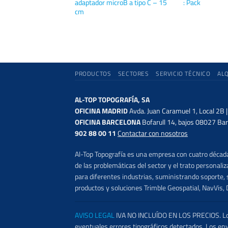
ior plana para el
adaptador microB a tipo C – 15
: Pack
ajuste a presión
cm
PRODUCTOS
SECTORES
SERVICIO TÉCNICO
AL
AL-TOP TOPOGRAFÍA, SA
OFICINA MADRID
Avda. Juan Caramuel 1, Local 2B 
OFICINA BARCELONA
Bofarull 14, bajos 08027 Bar
902 88 00 11
Contactar con nosotros
Al-Top Topografía es una empresa con cuatro décadas
de las problemáticas del sector y el trato persona
para diferentes industrias, suministrando soporte, s
productos y soluciones Trimble Geospatial, NavVis, 
AVISO LEGAL
IVA NO INCLUÍDO EN LOS PRECIOS. Los 
eventuales errores tipográficos detectados. Los en