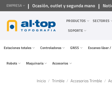
Saltar
|
|
Ocasión, outlet y segunda mano
Noti
EMPRESA
al
contenido
PRODUCTOS
SECTORES
SOPORTE
Estaciones totales
Controladoras
GNSS
Escaneo láser 
Robots
Maquinaria
Accesorios
Inicio
/
Trimble
/
Accesorios Trimble
/
Ac