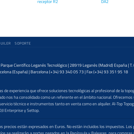
receptor R2
DA2
QUILER
SOPORTE
| Parque Científico Leganés Tecnológico | 28919 Leganés (Madrid) España | T
celona (España) | Barcelona (+34) 93 340 05 73 | Fax (+34) 93 351 95 18
 de experiencia que ofrece soluciones tecnológicas al profesional de la topog
lizado nos ha consolidado como un referente en el ámbito nacional. Ofrecemo
ervicio técnico e instrumentos tanto en venta como en alquiler. Al-Top Topogr
DJI Enterprise y Settop.
precios están expresados en Euros. No están incluidos los impuestos. Los p
víos se realizarán a portes pagados en la Península y Baleares, para compras