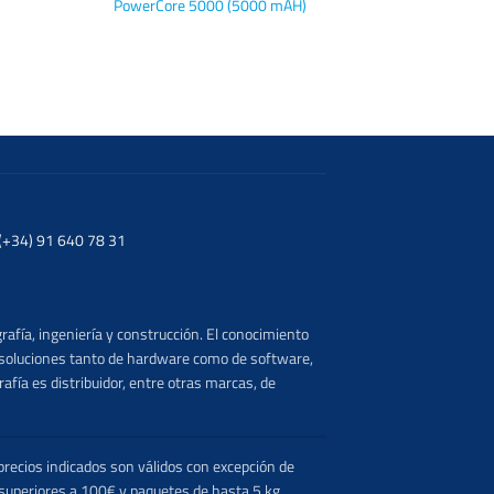
PowerCore 5000 (5000 mAH)
. (+34) 91 640 78 31
rafía, ingeniería y construcción. El conocimiento
s soluciones tanto de hardware como de software,
afía es distribuidor, entre otras marcas, de
recios indicados son válidos con excepción de
 superiores a 100€ y paquetes de hasta 5 kg.