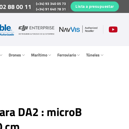
(+34) 93 340 05 73
02 88 00 11
Lista a presupuestar
(+34) 91 640 78 31
Drones
Marítimo
Ferroviario
Túneles
ara DA2 : microB
0 cm