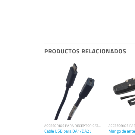
PRODUCTOS RELACIONADOS
ACCESORIOS PARA RECEPTOR CATALYST DA2
ACCESORIOS PARA RECEPTOR CATALYST DA2
uminio de 2 m con
Cable USB para DA1/DA2 :
Mango de ante