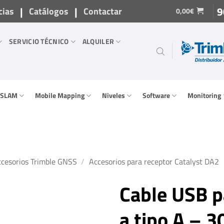
|
|
9
cias
Catálogos
Contactar
0,00
€
SERVICIO TÉCNICO
ALQUILER
/ SLAM
Mobile Mapping
Niveles
Software
Monitoring
cesorios Trimble GNSS
/
Accesorios para receptor Catalyst DA2
Cable USB p
a tipo A – 3