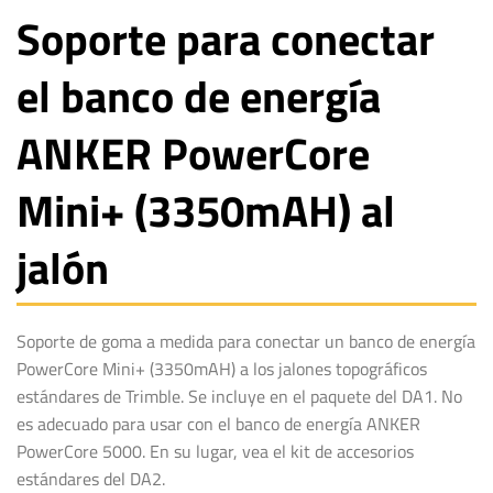
Soporte para conectar
el banco de energía
ANKER PowerCore
Mini+ (3350mAH) al
jalón
Soporte de goma a medida para conectar un banco de energía
PowerCore Mini+ (3350mAH) a los jalones topográficos
estándares de Trimble. Se incluye en el paquete del DA1. No
es adecuado para usar con el banco de energía ANKER
PowerCore 5000. En su lugar, vea el kit de accesorios
estándares del DA2.