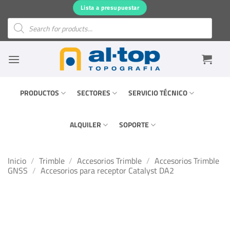
Saltar
Lista a presupuestar
al
Búsqueda
de
contenido
productos
PRODUCTOS
SECTORES
SERVICIO TÉCNICO
ALQUILER
SOPORTE
Inicio
/
Trimble
/
Accesorios Trimble
/
Accesorios Trimble
GNSS
/
Accesorios para receptor Catalyst DA2