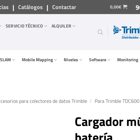
|
|
9
cias
Catálogos
Contactar
0,00
€
SERVICIO TÉCNICO
ALQUILER
/ SLAM
Mobile Mapping
Niveles
Software
Monitoring
cesorios para colectores de datos Trimble
/
Para Trimble TDC600
Cargador mú
batería