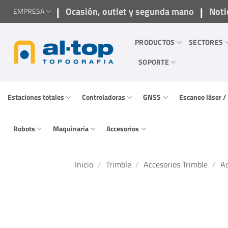
Saltar
|
|
Ocasión, outlet y segunda mano
Noti
EMPRESA
al
contenido
PRODUCTOS
SECTORES
SOPORTE
Estaciones totales
Controladoras
GNSS
Escaneo láser 
Robots
Maquinaria
Accesorios
Inicio
/
Trimble
/
Accesorios Trimble
/
Ac