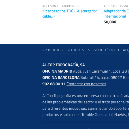
 MAPPING GIS
ACCESORIOS MAPPING GIS
ACCESORIOS MA
Kit accesorios TDC150 (cargador,
Adaptador de C
 jalón TDC600
cable,..)
internacional
50,00
€
PRODUCTOS
SECTORES
SERVICIO TÉCNICO
AL
AL-TOP TOPOGRAFÍA, SA
OFICINA MADRID
Avda. Juan Caramuel 1, Local 2B 
OFICINA BARCELONA
Bofarull 14, bajos 08027 Bar
902 88 00 11
Contactar con nosotros
Al-Top Topografía es una empresa con cuatro décadas
de las problemáticas del sector y el trato persona
para diferentes industrias, suministrando soporte, s
productos y soluciones Trimble Geospatial, NavVis, 