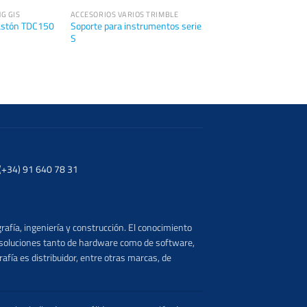
G GIS
ACCESORIOS VARIOS TRIMBLE
Bastón TDC150
Soporte para instrumentos serie
S
. (+34) 91 640 78 31
rafía, ingeniería y construcción. El conocimiento
s soluciones tanto de hardware como de software,
afía es distribuidor, entre otras marcas, de