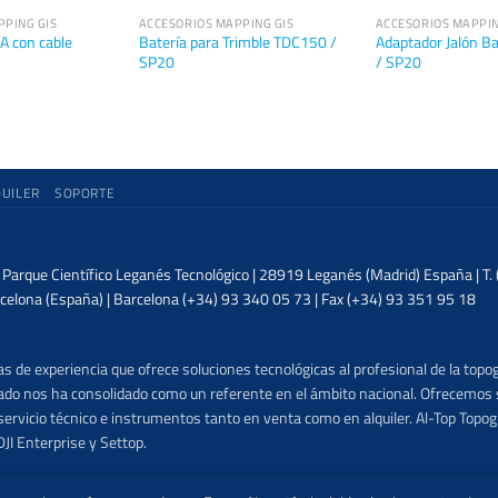
PPING GIS
ACCESORIOS MAPPING GIS
ACCESORIOS MAPPIN
A con cable
Batería para Trimble TDC150 /
Adaptador Jalón 
SP20
/ SP20
QUILER
SOPORTE
| Parque Científico Leganés Tecnológico | 28919 Leganés (Madrid) España | T
celona (España) | Barcelona (+34) 93 340 05 73 | Fax (+34) 93 351 95 18
 de experiencia que ofrece soluciones tecnológicas al profesional de la topog
lizado nos ha consolidado como un referente en el ámbito nacional. Ofrecemo
ervicio técnico e instrumentos tanto en venta como en alquiler. Al-Top Topogr
DJI Enterprise y Settop.