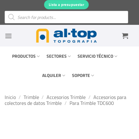
Saltar
Lista a presupuestar
al
Búsqueda
de
contenido
productos
PRODUCTOS
SECTORES
SERVICIO TÉCNICO
ALQUILER
SOPORTE
Inicio
/
Trimble
/
Accesorios Trimble
/
Accesorios para
colectores de datos Trimble
/
Para Trimble TDC600