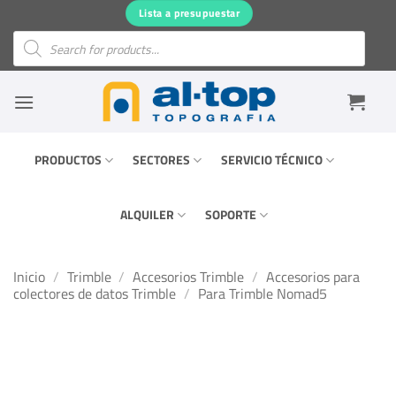
Saltar
Lista a presupuestar
al
Búsqueda
de
contenido
productos
PRODUCTOS
SECTORES
SERVICIO TÉCNICO
ALQUILER
SOPORTE
Inicio
/
Trimble
/
Accesorios Trimble
/
Accesorios para
colectores de datos Trimble
/
Para Trimble Nomad5