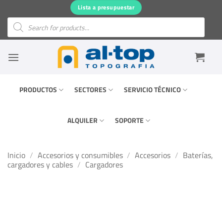
Saltar
Lista a presupuestar
al
Búsqueda
de
contenido
productos
PRODUCTOS
SECTORES
SERVICIO TÉCNICO
ALQUILER
SOPORTE
Inicio
/
Accesorios y consumibles
/
Accesorios
/
Baterías,
cargadores y cables
/
Cargadores