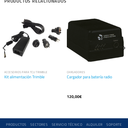
PRODUCTOS RELACIONADOS
ACCESORIOS PARA TCU TRIMBLE
CARGADORES
Kit alimentación Trimble
Cargador para batería radio
120,00
€
PRODUCTOS
SECTORES
SERVICIO TÉCNICO
ALQUILER
SOPORTE