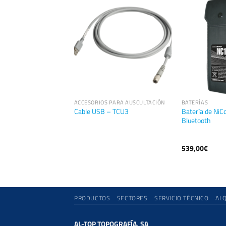
S
ACCESORIOS PARA AUSCULTACIÓN
BATERÍAS
 Ion-Litio Zoom X1,
Batería de NiC
Cable USB – TCU3
600m Ah
Bluetooth
539,00
€
PRODUCTOS
SECTORES
SERVICIO TÉCNICO
AL
AL-TOP TOPOGRAFÍA, SA