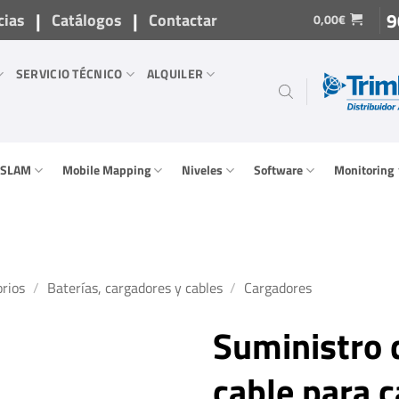
|
|
9
cias
Catálogos
Contactar
0,00
€
SERVICIO TÉCNICO
ALQUILER
/ SLAM
Mobile Mapping
Niveles
Software
Monitoring
rios
/
Baterías, cargadores y cables
/
Cargadores
Suministro 
cable para 