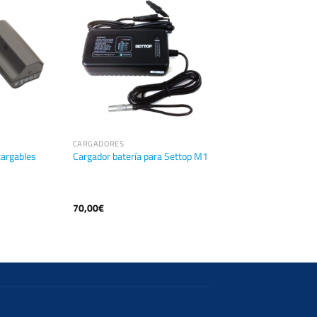
CARGADORES
cargables
Cargador batería para Settop M1
70,00
€