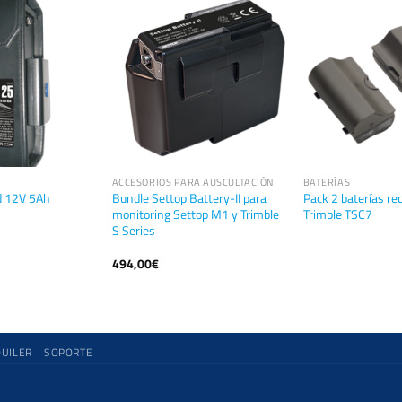
ACCESORIOS PARA AUSCULTACIÓN
BATERÍAS
d 12V 5Ah
Bundle Settop Battery-II para
Pack 2 baterías re
monitoring Settop M1 y Trimble
Trimble TSC7
S Series
494,00
€
QUILER
SOPORTE