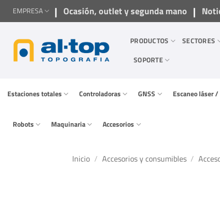
Saltar
|
|
Ocasión, outlet y segunda mano
Noti
EMPRESA
al
contenido
PRODUCTOS
SECTORES
SOPORTE
Estaciones totales
Controladoras
GNSS
Escaneo láser 
Robots
Maquinaria
Accesorios
Inicio
/
Accesorios y consumibles
/
Acceso