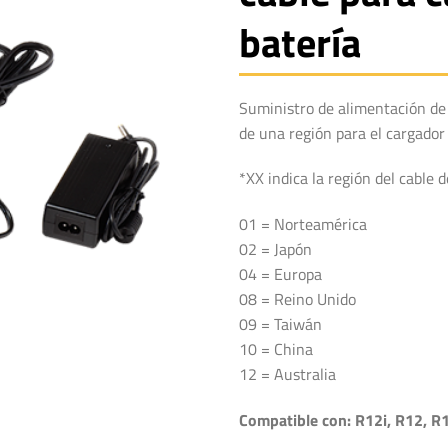
batería
Suministro de alimentación de 
de una región para el cargador
*XX indica la región del cable 
01 = Norteamérica
02 = Japón
04 = Europa
08 = Reino Unido
09 = Taiwán
10 = China
12 = Australia
Compatible con: R12i, R12, R1