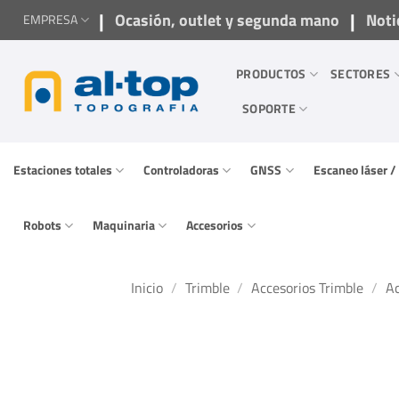
Saltar
|
|
Ocasión, outlet y segunda mano
Noti
EMPRESA
al
contenido
PRODUCTOS
SECTORES
SOPORTE
Estaciones totales
Controladoras
GNSS
Escaneo láser 
Robots
Maquinaria
Accesorios
Inicio
/
Trimble
/
Accesorios Trimble
/
Ac