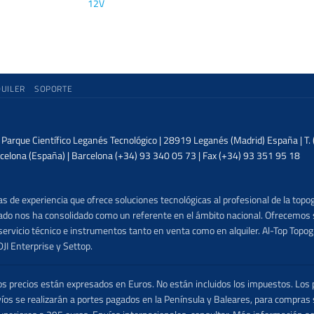
12V
QUILER
SOPORTE
| Parque Científico Leganés Tecnológico | 28919 Leganés (Madrid) España | T
celona (España) | Barcelona (+34) 93 340 05 73 | Fax (+34) 93 351 95 18
 de experiencia que ofrece soluciones tecnológicas al profesional de la topog
lizado nos ha consolidado como un referente en el ámbito nacional. Ofrecemo
ervicio técnico e instrumentos tanto en venta como en alquiler. Al-Top Topogr
DJI Enterprise y Settop.
precios están expresados en Euros. No están incluidos los impuestos. Los p
víos se realizarán a portes pagados en la Península y Baleares, para compras