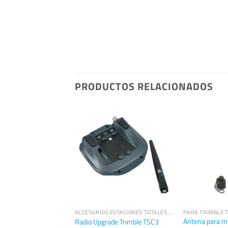
PRODUCTOS RELACIONADOS
LE TSC3
ACCESORIOS ESTACIONES TOTALES TRIMBLE
PARA TRIMBLE 
Antena para mó
sorios de robótica
Radio Upgrade Trimble TSC3