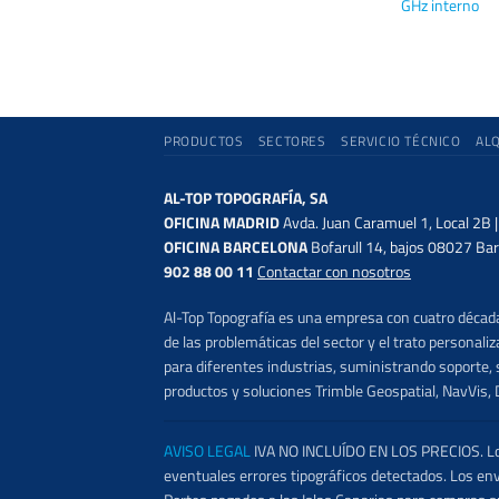
GHz interno
PRODUCTOS
SECTORES
SERVICIO TÉCNICO
AL
AL-TOP TOPOGRAFÍA, SA
OFICINA MADRID
Avda. Juan Caramuel 1, Local 2B 
OFICINA BARCELONA
Bofarull 14, bajos 08027 Bar
902 88 00 11
Contactar con nosotros
Al-Top Topografía es una empresa con cuatro décadas
de las problemáticas del sector y el trato persona
para diferentes industrias, suministrando soporte, s
productos y soluciones Trimble Geospatial, NavVis, 
AVISO LEGAL
IVA NO INCLUÍDO EN LOS PRECIOS. Los 
eventuales errores tipográficos detectados. Los en