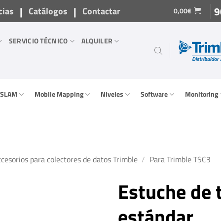
|
|
9
cias
Catálogos
Contactar
0,00
€
SERVICIO TÉCNICO
ALQUILER
/ SLAM
Mobile Mapping
Niveles
Software
Monitoring
cesorios para colectores de datos Trimble
/
Para Trimble TSC3
Estuche de 
estándar