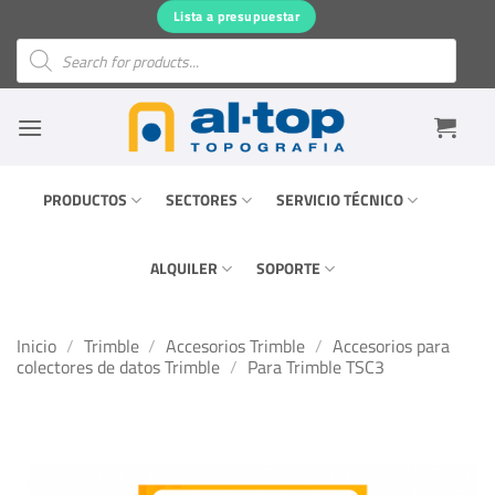
Saltar
Lista a presupuestar
al
Búsqueda
de
contenido
productos
PRODUCTOS
SECTORES
SERVICIO TÉCNICO
ALQUILER
SOPORTE
Inicio
/
Trimble
/
Accesorios Trimble
/
Accesorios para
colectores de datos Trimble
/
Para Trimble TSC3