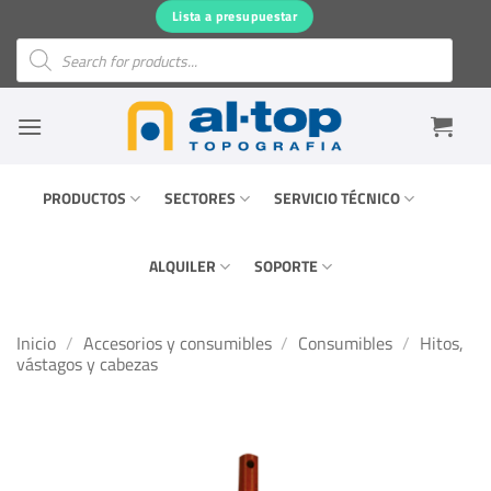
Saltar
Lista a presupuestar
al
Búsqueda
de
contenido
productos
PRODUCTOS
SECTORES
SERVICIO TÉCNICO
ALQUILER
SOPORTE
Inicio
/
Accesorios y consumibles
/
Consumibles
/
Hitos,
vástagos y cabezas