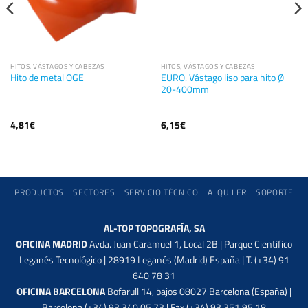
HITOS, VÁSTAGOS Y CABEZAS
HITOS, VÁSTAGOS Y CABEZAS
EURO. Vástago liso para hito Ø
Hito de metal OGE
20-400mm
4,81
€
6,15
€
PRODUCTOS
SECTORES
SERVICIO TÉCNICO
ALQUILER
SOPORTE
AL-TOP TOPOGRAFÍA, SA
OFICINA MADRID
Avda. Juan Caramuel 1, Local 2B | Parque Científico
Leganés Tecnológico | 28919 Leganés (Madrid) España | T. (+34) 91
640 78 31
OFICINA BARCELONA
Bofarull 14, bajos 08027 Barcelona (España) |
Barcelona (+34) 93 340 05 73 | Fax (+34) 93 351 95 18