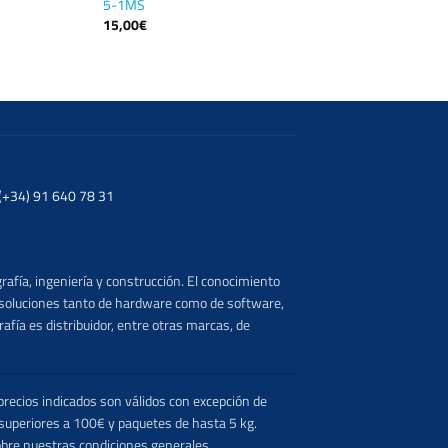
5-1MS
15,00
€
. (+34) 91 640 78 31
rafía, ingeniería y construcción. El conocimiento
s soluciones tanto de hardware como de software,
afía es distribuidor, entre otras marcas, de
recios indicados son válidos con excepción de
 superiores a 100€ y paquetes de hasta 5 kg.
obre nuestras condiciones generales