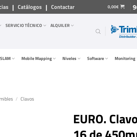
|
|
9
cias
Catálogos
Contactar
0,00
€
SERVICIO TÉCNICO
ALQUILER
/ SLAM
Mobile Mapping
Niveles
Software
Monitoring
mibles
/
Clavos
EURO. Clavo
16 de 450