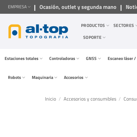
Saltar
|
|
Ocasión, outlet y segunda mano
Noti
EMPRESA
al
contenido
PRODUCTOS
SECTORES
SOPORTE
Estaciones totales
Controladoras
GNSS
Escaneo láser 
Robots
Maquinaria
Accesorios
Inicio
/
Accesorios y consumibles
/
Consu