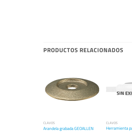
PRODUCTOS RELACIONADOS
SIN EX
CLAVOS
CLAVOS
stico, color rojo, para
Herramienta pa
Arandela grabada GEOALLEN