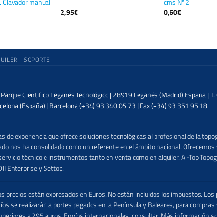
 Clavador manual
cms Nº 2
2,95
€
0,60
€
QUILER
SOPORTE
| Parque Científico Leganés Tecnológico | 28919 Leganés (Madrid) España | T
celona (España) | Barcelona (+34) 93 340 05 73 | Fax (+34) 93 351 95 18
 de experiencia que ofrece soluciones tecnológicas al profesional de la topog
lizado nos ha consolidado como un referente en el ámbito nacional. Ofrecemo
ervicio técnico e instrumentos tanto en venta como en alquiler. Al-Top Topogr
DJI Enterprise y Settop.
precios están expresados en Euros. No están incluidos los impuestos. Los p
víos se realizarán a portes pagados en la Península y Baleares, para compras
uperiores a 295 euros. Envíos internacionales, consultar. Más información s