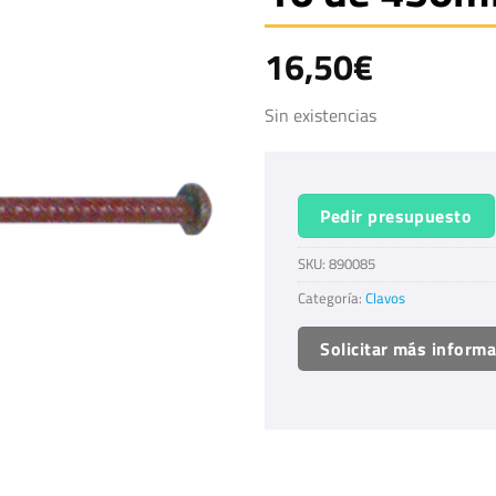
16,50
€
Sin existencias
Pedir presupuesto
SKU:
890085
Categoría:
Clavos
Solicitar más inform