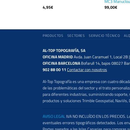
OX nº1
MC3 Manuclou.
4,95
€
99,00
€
PRODUCTOS
SECTORES
SERVICIO TÉCNICO
AL
AL-TOP TOPOGRAFÍA, SA
OFICINA MADRID
Avda. Juan Caramuel 1, Local 2B 
OFICINA BARCELONA
Bofarull 14, bajos 08027 Bar
902 88 00 11
Contactar con nosotros
Al-Top Topografía es una empresa con cuatro décadas
de las problemáticas del sector y el trato persona
para diferentes industrias, suministrando soporte, s
productos y soluciones Trimble Geospatial, NavVis, 
AVISO LEGAL
IVA NO INCLUÍDO EN LOS PRECIOS. Los 
eventuales errores tipográficos detectados. Los en
Portes pagados a las Islas Canarias para compras s