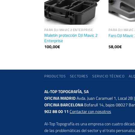
VIC 2 ENTERPRISE
PARA DJI MAVIC 2 ENTERPRISE
PARA DJI MAVIC
ás DJI Mavic 2
Maletín protección DJI Mavic 2
Faro DJI Mavic
Enterprise
100,00
€
58,00
€
PRODUCTOS
SECTORES
SERVICIO TÉCNICO
AL
AL-TOP TOPOGRAFÍA, SA
OFICINA MADRID
Avda. Juan Caramuel 1, Local 2B 
OFICINA BARCELONA
Bofarull 14, bajos 08027 Bar
902 88 00 11
Contactar con nosotros
Al-Top Topografía es una empresa con cuatro décadas
de las problemáticas del sector y el trato persona