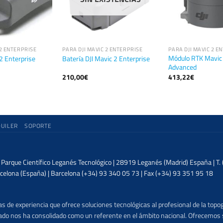
 2 ENTERPRISE
PARA DJI MAVIC 2 ENTERPRISE
PARA DJI MAVIC 2 E
Módulo RTK Mavic 
 2 Enterprise
Batería DJI Mavic 2 Enterprise
Advanced
210,00
€
413,22
€
QUILER
SOPORTE
| Parque Científico Leganés Tecnológico | 28919 Leganés (Madrid) España | T
celona (España) | Barcelona (+34) 93 340 05 73 | Fax (+34) 93 351 95 18
 de experiencia que ofrece soluciones tecnológicas al profesional de la topog
lizado nos ha consolidado como un referente en el ámbito nacional. Ofrecemo