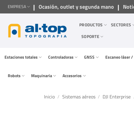
Saltar
|
|
Ocasión, outlet y segunda mano
Noti
EMPRESA
al
contenido
PRODUCTOS
SECTORES
SOPORTE
Estaciones totales
Controladoras
GNSS
Escaneo láser 
Robots
Maquinaria
Accesorios
Inicio
/
Sistemas aéreos
/
DJI Enterprise