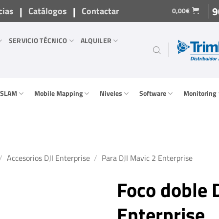
|
|
9
cias
Catálogos
Contactar
0,00
€
SERVICIO TÉCNICO
ALQUILER
/ SLAM
Mobile Mapping
Niveles
Software
Monitoring
/
Accesorios DJI Enterprise
/
Para DJI Mavic 2 Enterprise
Foco doble 
Enterprise