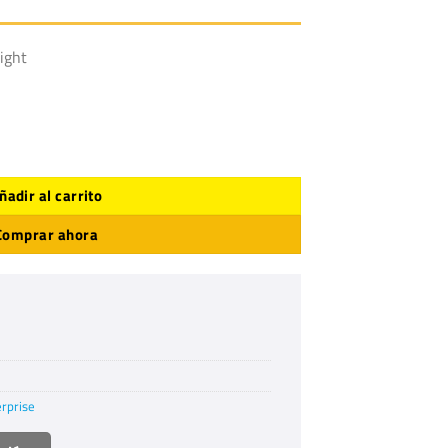
ight
antidad
ñadir al carrito
Comprar ahora
erprise