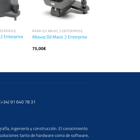
NTERPRISE
PARA DJI MAVIC 2 ENTERPRISE
2 Enterprise
Altavoz DJI Mavic 2 Enterprise
75,00
€
. (+34) 91 640 78 31
rafía, ingeniería y construcción. El conocimiento
s soluciones tanto de hardware como de software,