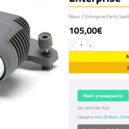
Mavic 2 Enterprise Part4 Spotl
105,00
€
Foco doble DJI Mavic 2 Enterprise c
A
Pedir presupuesto
SKU:
DJI.CP.EN.76.01
Categoría:
Para DJI Mavic 2 Ent