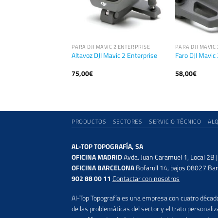
VIC 2 ENTERPRISE
PARA DJI MAVIC 2 ENTERPRISE
PARA DJI MAVIC
DJI Mavic 2
Altavoz DJI Mavic 2 Enterprise
Faro DJI Mavic
75,00
€
58,00
€
PRODUCTOS
SECTORES
SERVICIO TÉCNICO
AL
AL-TOP TOPOGRAFÍA, SA
OFICINA MADRID
Avda. Juan Caramuel 1, Local 2B 
OFICINA BARCELONA
Bofarull 14, bajos 08027 Bar
902 88 00 11
Contactar con nosotros
Al-Top Topografía es una empresa con cuatro décadas
de las problemáticas del sector y el trato persona