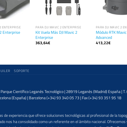
 2 ENTERPRISE
PARA DJI MAVIC 2 ENTERPRISE
PARA DJI MAVIC 2 E
Kit Vuela Más DJI Mavic 2
Módulo RTK Mavic 
 2 Enterprise
Enterprise
Advanced
363,64
€
413,22
€
QUILER
SOPORTE
| Parque Científico Leganés Tecnológico | 28919 Leganés (Madrid) España | T
celona (España) | Barcelona (+34) 93 340 05 73 | Fax (+34) 93 351 95 18
 de experiencia que ofrece soluciones tecnológicas al profesional de la topog
lizado nos ha consolidado como un referente en el ámbito nacional. Ofrecemo