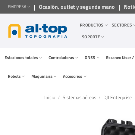
Saltar
|
|
Ocasión, outlet y segunda mano
Noti
EMPRESA
al
contenido
PRODUCTOS
SECTORES
SOPORTE
Estaciones totales
Controladoras
GNSS
Escaneo láser 
Robots
Maquinaria
Accesorios
Inicio
/
Sistemas aéreos
/
DJI Enterprise