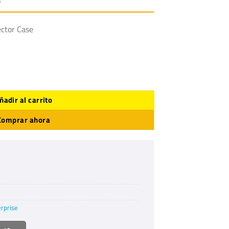
ector Case
rprise cantidad
ñadir al carrito
Comprar ahora
erprise