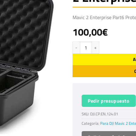
Mavic 2 Enterprise Part6 Prot
100,00
€
Maletín protección DJI Mavic 2 Ente
A
Pedir presupuesto
SKU:
DJI.CP.EN.124.01
Categoría:
Para DJI Mavic 2 Ent