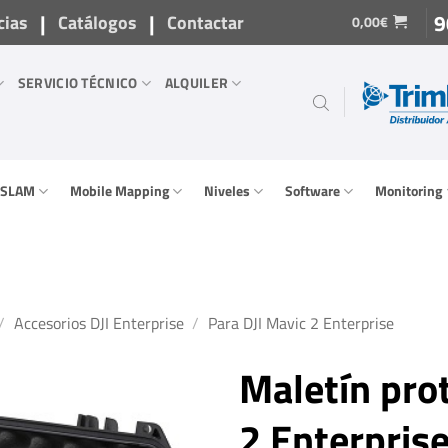
|
|
9
cias
Catálogos
Contactar
0,00
€
SERVICIO TÉCNICO
ALQUILER
/ SLAM
Mobile Mapping
Niveles
Software
Monitoring
/
Accesorios DJI Enterprise
/
Para DJI Mavic 2 Enterprise
Maletín pro
2 Enterpris