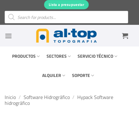
Saltar
Lista a presupuestar
al
Búsqueda
de
contenido
productos
PRODUCTOS
SECTORES
SERVICIO TÉCNICO
ALQUILER
SOPORTE
Inicio
/
Software Hidrográfico
/
Hypack Software
hidrográfico