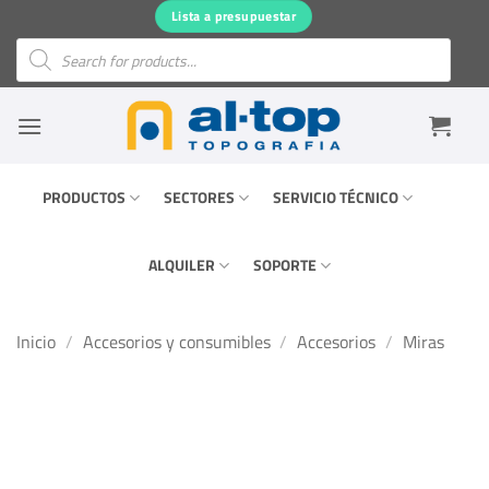
Saltar
Lista a presupuestar
al
Búsqueda
de
contenido
productos
PRODUCTOS
SECTORES
SERVICIO TÉCNICO
ALQUILER
SOPORTE
Inicio
/
Accesorios y consumibles
/
Accesorios
/
Miras