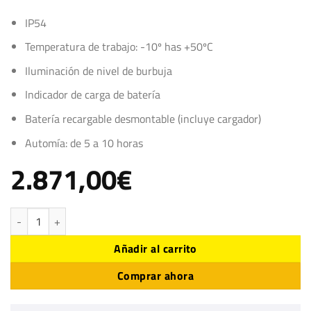
IP54
Temperatura de trabajo: -10º has +50ºC
Iluminación de nivel de burbuja
Indicador de carga de batería
Batería recargable desmontable (incluye cargador)
Automía: de 5 a 10 horas
2.871,00
€
Kit de iluminación LED para mira invar 2 m cantidad
Añadir al carrito
Comprar ahora