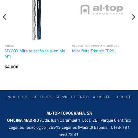
MIRAS
ACCESORIOS PARA DINI TRIMBLE
MYZOX Mira telescópica aluminio
Mira fibra Trimble TD25
4m
64,00
€
PRODUCTOS
SECTORES
SERVICIO TÉCNICO
ALQUILER
SOPORTE
AL-TOP TOPOGRAFÍA, SA
OFICINA MADRID
Avda. Juan Caramuel 1, Local 2B | Parque Científico
Leganés Tecnológico | 28919 Leganés (Madrid) España | T. (+34) 91
640 78 31