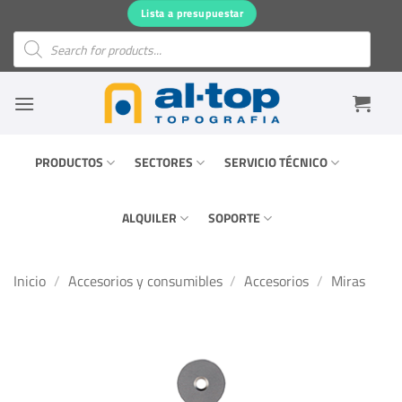
Saltar
Lista a presupuestar
al
Búsqueda
de
contenido
productos
PRODUCTOS
SECTORES
SERVICIO TÉCNICO
ALQUILER
SOPORTE
Inicio
/
Accesorios y consumibles
/
Accesorios
/
Miras