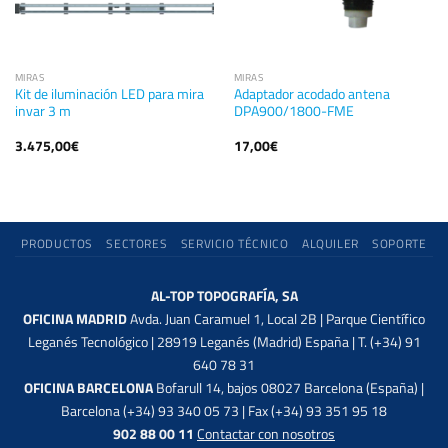
MIRAS
MIRAS
Kit de iluminación LED para mira
Adaptador acodado antena
invar 3 m
DPA900/1800-FME
3.475,00
€
17,00
€
PRODUCTOS
SECTORES
SERVICIO TÉCNICO
ALQUILER
SOPORTE
AL-TOP TOPOGRAFÍA, SA
OFICINA MADRID
Avda. Juan Caramuel 1, Local 2B | Parque Científico
Leganés Tecnológico | 28919 Leganés (Madrid) España | T. (+34) 91
640 78 31
OFICINA BARCELONA
Bofarull 14, bajos 08027 Barcelona (España) |
Barcelona (+34) 93 340 05 73 | Fax (+34) 93 351 95 18
902 88 00 11
Contactar con nosotros