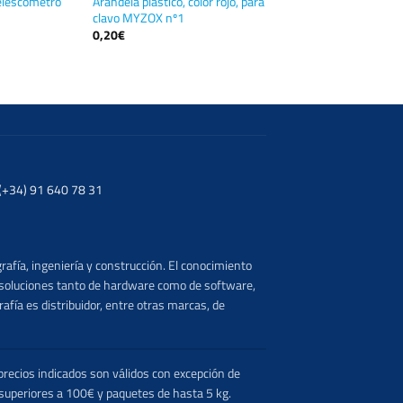
lescómetro
Arandela plástico, color rojo, para
clavo MYZOX nº1
0,20
€
. (+34) 91 640 78 31
rafía, ingeniería y construcción. El conocimiento
s soluciones tanto de hardware como de software,
afía es distribuidor, entre otras marcas, de
recios indicados son válidos con excepción de
 superiores a 100€ y paquetes de hasta 5 kg.