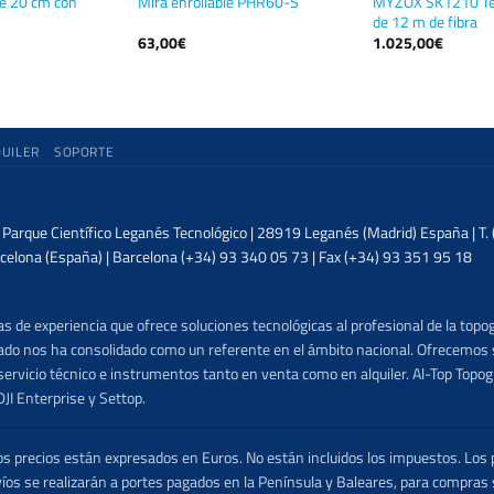
e 20 cm con
MYZOX SK1210 Te
Mira enrollable PHR60-S
de 12 m de fibra
63,00
€
1.025,00
€
QUILER
SOPORTE
| Parque Científico Leganés Tecnológico | 28919 Leganés (Madrid) España | T
celona (España) | Barcelona (+34) 93 340 05 73 | Fax (+34) 93 351 95 18
 de experiencia que ofrece soluciones tecnológicas al profesional de la topog
lizado nos ha consolidado como un referente en el ámbito nacional. Ofrecemo
ervicio técnico e instrumentos tanto en venta como en alquiler. Al-Top Topogr
DJI Enterprise y Settop.
precios están expresados en Euros. No están incluidos los impuestos. Los p
víos se realizarán a portes pagados en la Península y Baleares, para compras