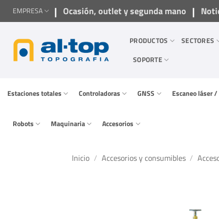
Saltar
|
|
Ocasión, outlet y segunda mano
Noti
EMPRESA
al
contenido
PRODUCTOS
SECTORES
SOPORTE
Estaciones totales
Controladoras
GNSS
Escaneo láser 
Robots
Maquinaria
Accesorios
Inicio
/
Accesorios y consumibles
/
Acceso