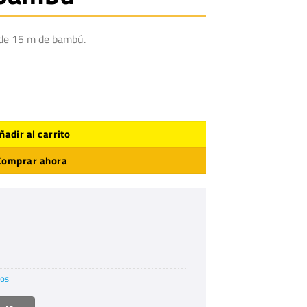
de 15 m de bambú.
 m de bambú cantidad
ñadir al carrito
Comprar ahora
ros