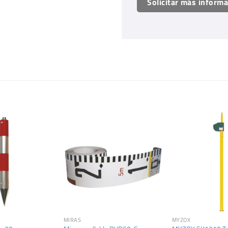
Solicitar más inform
MIRAS
MYZOX