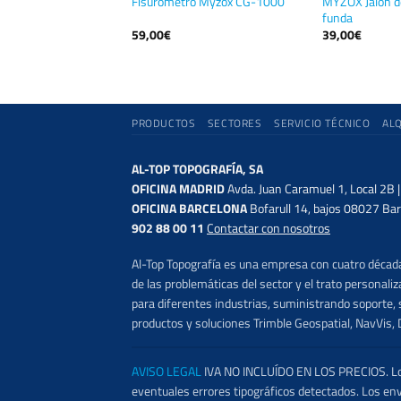
-60SL Trípode
MYZOX Jalón d
Fisurómetro Myzox CG-1000
funda
59,00
€
39,00
€
PRODUCTOS
SECTORES
SERVICIO TÉCNICO
AL
AL-TOP TOPOGRAFÍA, SA
OFICINA MADRID
Avda. Juan Caramuel 1, Local 2B 
OFICINA BARCELONA
Bofarull 14, bajos 08027 Bar
902 88 00 11
Contactar con nosotros
Al-Top Topografía es una empresa con cuatro décadas
de las problemáticas del sector y el trato persona
para diferentes industrias, suministrando soporte, s
productos y soluciones Trimble Geospatial, NavVis, 
AVISO LEGAL
IVA NO INCLUÍDO EN LOS PRECIOS. Los 
eventuales errores tipográficos detectados. Los en