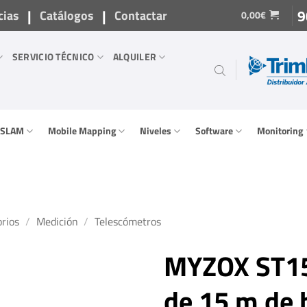
|
|
9
cias
Catálogos
Contactar
0,00
€
SERVICIO TÉCNICO
ALQUILER
/ SLAM
Mobile Mapping
Niveles
Software
Monitoring
rios
/
Medición
/
Telescómetros
MYZOX ST15
de 15 m de