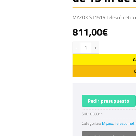
MYZOX ST1515 Telescómetro 
811,00
€
MYZOX ST1515 Telescómetro de 15
A
Pedir presupuesto
SKU:
830011
Categorías:
Myzox
,
Telescómet