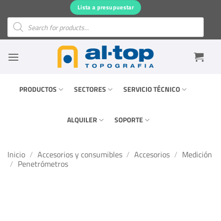
Saltar
Lista a presupuestar
al
Búsqueda
de
contenido
productos
PRODUCTOS
SECTORES
SERVICIO TÉCNICO
ALQUILER
SOPORTE
Inicio
/
Accesorios y consumibles
/
Accesorios
/
Medición
/
Penetrómetros