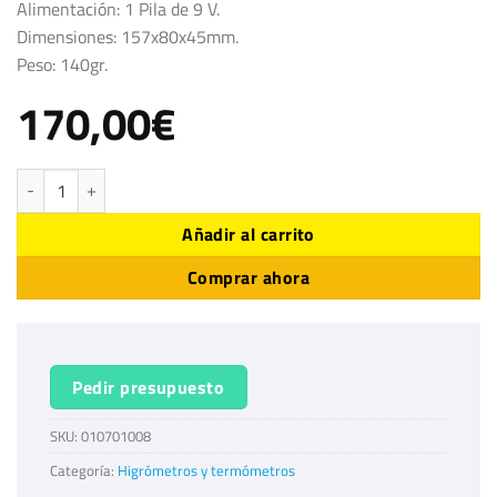
Alimentación: 1 Pila de 9 V.
Dimensiones: 157x80x45mm.
Peso: 140gr.
170,00
€
RAY8875 Termómetro infrarojo -40 +500ºc láser cantidad
Añadir al carrito
Comprar ahora
Pedir presupuesto
SKU:
010701008
Categoría:
Higrómetros y termómetros