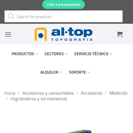
Saltar
Lista a presupuestar
al
Búsqueda
de
contenido
productos
PRODUCTOS
SECTORES
SERVICIO TÉCNICO
ALQUILER
SOPORTE
Inicio
/
Accesorios y consumibles
/
Accesorios
/
Medición
/
Higrómetros y termómetros