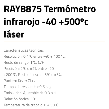
RAY8875 Termómetro
infrarojo -40 +500ºc
láser
Características técnicas:
Resolución: 0,1ºC entre -40 + 100 ºC,
Resto de rango :1ºC, C/F
Precisión: 2ºC o ±2% entre -20
+200ºC, Resto de escala 3ºC o ±3%.
Puntero láser: Clase II
Tiempo de respuesta: 0,5 seg
Emisividad: Ajustable de 0,3 a 1
Relación óptica: 10:1
Temperatura de trabajo: 0 + 50ºC