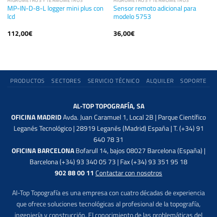
HIGRÓMETROS Y TERMÓMETROS
HIGRÓMETROS Y TERMÓMETROS
MP-IN-D-8-L logger mini plus con
Sensor remoto adicional para
lcd
modelo 5753
112,00
€
36,00
€
PRODUCTOS
SECTORES
SERVICIO TÉCNICO
ALQUILER
SOPORTE
AL-TOP TOPOGRAFÍA, SA
OFICINA MADRID
Avda. Juan Caramuel 1, Local 2B | Parque Científico
Leganés Tecnológico | 28919 Leganés (Madrid) España | T. (+34) 91
640 78 31
OFICINA BARCELONA
Bofarull 14, bajos 08027 Barcelona (España) |
Barcelona (+34) 93 340 05 73 | Fax (+34) 93 351 95 18
902 88 00 11
Contactar con nosotros
Al-Top Topografía es una empresa con cuatro décadas de experiencia
que ofrece soluciones tecnológicas al profesional de la topografía,
ingeniería y construcción. El conocimiento de las problemáticas del