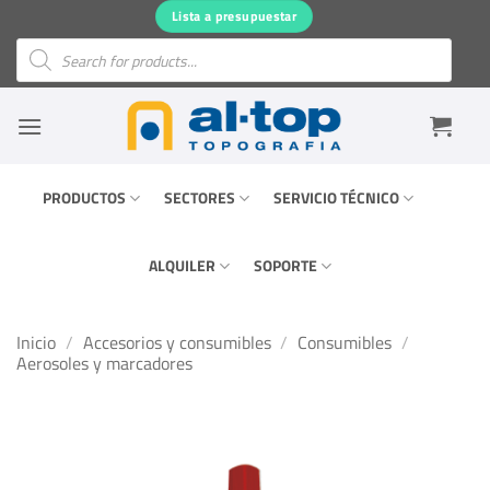
Saltar
Lista a presupuestar
al
Búsqueda
de
contenido
productos
PRODUCTOS
SECTORES
SERVICIO TÉCNICO
ALQUILER
SOPORTE
Inicio
/
Accesorios y consumibles
/
Consumibles
/
Aerosoles y marcadores