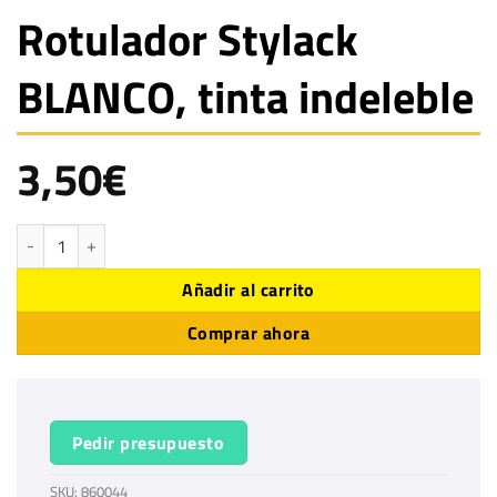
Rotulador Stylack
BLANCO, tinta indeleble
3,50
€
Rotulador Stylack BLANCO, tinta indeleble cantidad
Añadir al carrito
Comprar ahora
Pedir presupuesto
SKU:
860044