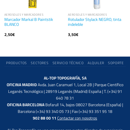
AEROSOLES Y MARCADORES
AEROSOLES Y MARCADORES
Marcador Markal B Paintstik
Rotulador Stylack NEGRO, tinta
BLANCO
indeleble
2,50
€
3,50
€
PRODUCTOS
SECTORES
SERVICIO TÉCNICO
ALQUILER
SOPORTE
AL-TOP TOPOGRAFÍA, SA
OFICINA MADRID
Avda. Juan Caramuel 1, Local 2B | Parque Científico
Leganés Tecnológico | 28919 Leganés (Madrid) España | T. (+34) 91
640 78 31
OFICINA BARCELONA
Bofarull 14, bajos 08027 Barcelona (España) |
Barcelona (+34) 93 340 05 73 | Fax (+34) 93 351 95 18
902 88 00 11
Contactar con nosotros