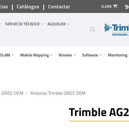
|
|
9
cias
Catálogos
Contactar
0,00
€
SERVICIO TÉCNICO
ALQUILER
/ SLAM
Mobile Mapping
Niveles
Software
Monitoring
e GNSS OEM
/
Antenas Trimble GNSS OEM
Trimble AG