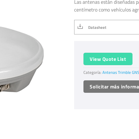
Las antenas están diseñadas p
centímetro como vehículos agríc
Datasheet
View Quote List
Categoría:
Antenas Trimble GN
Solicitar más inform