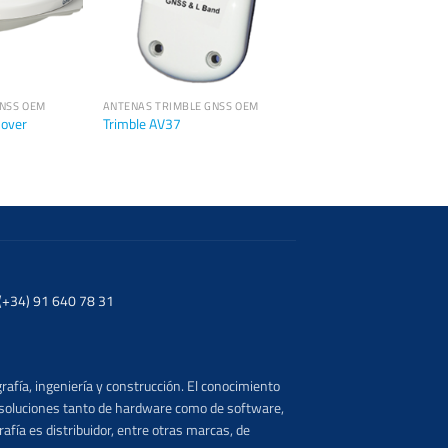
GNSS OEM
ANTENAS TRIMBLE GNSS OEM
Rover
Trimble AV37
. (+34) 91 640 78 31
rafía, ingeniería y construcción. El conocimiento
s soluciones tanto de hardware como de software,
afía es distribuidor, entre otras marcas, de