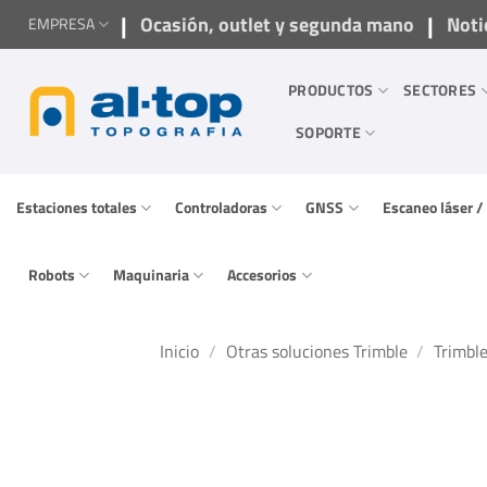
Saltar
|
|
Ocasión, outlet y segunda mano
Noti
EMPRESA
al
contenido
PRODUCTOS
SECTORES
SOPORTE
Estaciones totales
Controladoras
GNSS
Escaneo láser 
Robots
Maquinaria
Accesorios
Inicio
/
Otras soluciones Trimble
/
Trimbl