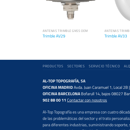
IMBLE GNSS OEM
ANTENAS TRIMBLE GNSS OEM
ANTENAS TRIMB
A830
Trimble AV29
Trimble AV33
PRODUCTOS
SECTORES
SERVICIO TÉCNICO
AL
AL-TOP TOPOGRAFÍA, SA
OFICINA MADRID
Avda. Juan Caramuel 1, Local 2B 
OFICINA BARCELONA
Bofarull 14, bajos 08027 Bar
902 88 00 11
Contactar con nosotros
Al-Top Topografía es una empresa con cuatro décadas
de las problemáticas del sector y el trato persona
para diferentes industrias, suministrando soporte, s