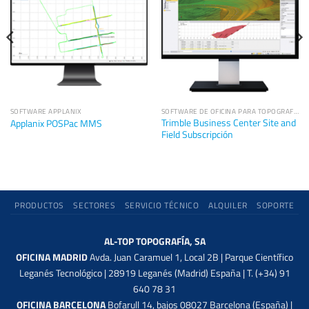
SOFTWARE APPLANIX
SOFTWARE DE OFICINA PARA TOPOGRAFÍA
Trimble Business Center Site and
Applanix POSPac MMS
Field Subscripción
PRODUCTOS
SECTORES
SERVICIO TÉCNICO
ALQUILER
SOPORTE
AL-TOP TOPOGRAFÍA, SA
OFICINA MADRID
Avda. Juan Caramuel 1, Local 2B | Parque Científico
Leganés Tecnológico | 28919 Leganés (Madrid) España | T. (+34) 91
640 78 31
OFICINA BARCELONA
Bofarull 14, bajos 08027 Barcelona (España) |