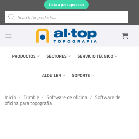
Saltar
Lista a presupuestar
al
Búsqueda
de
contenido
productos
PRODUCTOS
SECTORES
SERVICIO TÉCNICO
ALQUILER
SOPORTE
Inicio
/
Trimble
/
Software de oficina
/
Software de
oficina para topografía