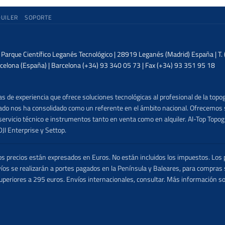
QUILER
SOPORTE
| Parque Científico Leganés Tecnológico | 28919 Leganés (Madrid) España | T
celona (España) | Barcelona (+34) 93 340 05 73 | Fax (+34) 93 351 95 18
 de experiencia que ofrece soluciones tecnológicas al profesional de la topog
lizado nos ha consolidado como un referente en el ámbito nacional. Ofrecemo
ervicio técnico e instrumentos tanto en venta como en alquiler. Al-Top Topogr
DJI Enterprise y Settop.
precios están expresados en Euros. No están incluidos los impuestos. Los p
víos se realizarán a portes pagados en la Península y Baleares, para compras
uperiores a 295 euros. Envíos internacionales, consultar. Más información s