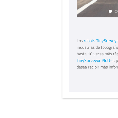
Los
robots TinySurvey
industrias de topograf
hasta 10 veces más ráp
TinySurveyor Plotter
, 
desea recibir más info