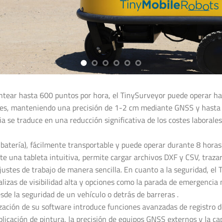
ntear hasta 600 puntos por hora, el TinySurveyor puede operar h
les, manteniendo una precisión de 1-2 cm mediante GNSS y hasta 
cia se traduce en una reducción significativa de los costes laborale
n batería), fácilmente transportable y puede operar durante 8 horas
te una tableta intuitiva, permite cargar archivos DXF y CSV, trazar
ajustes de trabajo de manera sencilla. En cuanto a la seguridad, el
alizas de visibilidad alta y opciones como la parada de emergenci
sde la seguridad de un vehículo o detrás de barreras .
zación de su software introduce funciones avanzadas de registro d
plicación de pintura, la precisión de equipos GNSS externos y la c