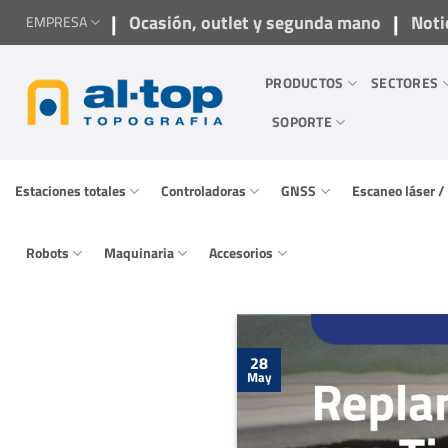
Saltar
|
|
Ocasión, outlet y segunda mano
Noti
EMPRESA
al
contenido
PRODUCTOS
SECTORES
SOPORTE
Estaciones totales
Controladoras
GNSS
Escaneo láser 
Robots
Maquinaria
Accesorios
28
May