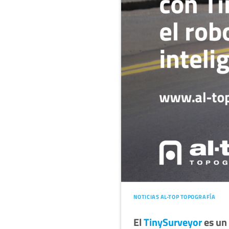
NOTICIAS AL-TOP TOPOGRAFÍA
El
TinySurveyor
es un 