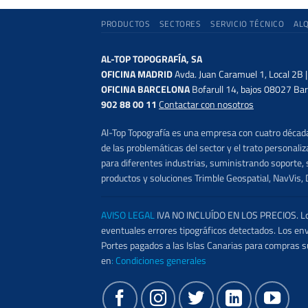
PRODUCTOS
SECTORES
SERVICIO TÉCNICO
AL
AL-TOP TOPOGRAFÍA, SA
OFICINA MADRID
Avda. Juan Caramuel 1, Local 2B 
OFICINA BARCELONA
Bofarull 14, bajos 08027 Bar
902 88 00 11
Contactar con nosotros
Al-Top Topografía es una empresa con cuatro décadas
de las problemáticas del sector y el trato persona
para diferentes industrias, suministrando soporte, s
productos y soluciones Trimble Geospatial, NavVis, 
AVISO LEGAL
IVA NO INCLUÍDO EN LOS PRECIOS. Los 
eventuales errores tipográficos detectados. Los en
Portes pagados a las Islas Canarias para compras s
en
:
Condiciones generales