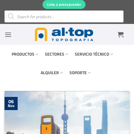
Saltar
Lista a presupuestar
al
Búsqueda
de
contenido
productos
PRODUCTOS
SECTORES
SERVICIO TÉCNICO
ALQUILER
SOPORTE
06
Nov