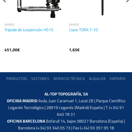
VARIOS
VARIOS
Trípode de suspensión HS15
Llave TORX T-10
451,00
€
1,65
€
PRODUCTOS
SECTORES
SERVICIO TÉCNICO
ALQUILER
SOPORTE
AL-TOP TOPOGRAFÍA, SA
OFICINA MADRID
Avda. Juan Caramuel 1, Local 2B | Parque Científico
Leganés Tecnológico | 28919 Leganés (Madrid) España | T. (+34) 91
640 78 31
OFICINA BARCELONA
Bofarull 14, bajos 08027 Barcelona (España) |
Barcelona (+34) 93 340 05 73 | Fax (+34) 93 351 95 18