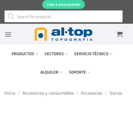
Saltar
Lista a presupuestar
al
Búsqueda
de
contenido
productos
PRODUCTOS
SECTORES
SERVICIO TÉCNICO
ALQUILER
SOPORTE
Inicio
/
Accesorios y consumibles
/
Accesorios
/
Varios