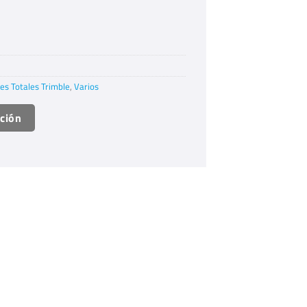
es Totales Trimble
,
Varios
ación