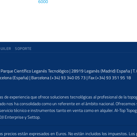
6000
QUILER
SOPORTE
| Parque Científico Leganés Tecnológico | 28919 Leganés (Madrid) España | T
celona (España) | Barcelona (+34) 93 340 05 73 | Fax (+34) 93 351 95 18
 de experiencia que ofrece soluciones tecnológicas al profesional de la topog
lizado nos ha consolidado como un referente en el ámbito nacional. Ofrecemo
ervicio técnico e instrumentos tanto en venta como en alquiler. Al-Top Topogr
DJI Enterprise y Settop.
precios están expresados en Euros. No están incluidos los impuestos. Los p