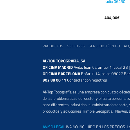
4/R6/R8
radio 06450
404,00
€
PRODUCTOS
SECTORES
SERVICIO TÉCNICO
AL
AL-TOP TOPOGRAFÍA, SA
OFICINA MADRID
Avda. Juan Caramuel 1, Local 2B 
OFICINA BARCELONA
Bofarull 14, bajos 08027 Bar
902 88 00 11
Contactar con nosotros
Al-Top Topografía es una empresa con cuatro décadas
de las problemáticas del sector y el trato persona
para diferentes industrias, suministrando soporte, s
productos y soluciones Trimble Geospatial, NavVis, 
AVISO LEGAL
IVA NO INCLUÍDO EN LOS PRECIOS. Los 