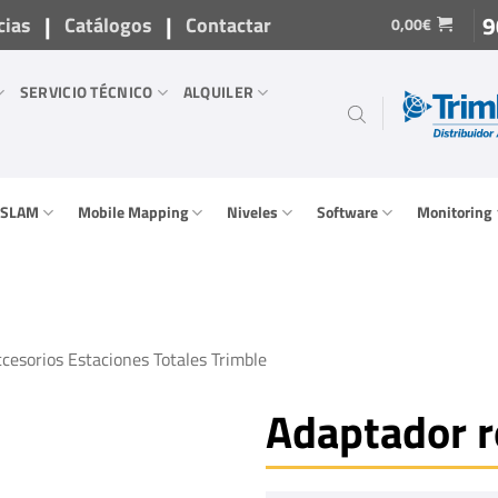
|
|
9
cias
Catálogos
Contactar
0,00
€
SERVICIO TÉCNICO
ALQUILER
/ SLAM
Mobile Mapping
Niveles
Software
Monitoring
cesorios Estaciones Totales Trimble
Adaptador r