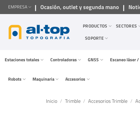
Saltar
|
|
Ocasión, outlet y segunda mano
Noti
EMPRESA
al
contenido
PRODUCTOS
SECTORES
SOPORTE
Estaciones totales
Controladoras
GNSS
Escaneo láser 
Robots
Maquinaria
Accesorios
Inicio
/
Trimble
/
Accesorios Trimble
/
Ac