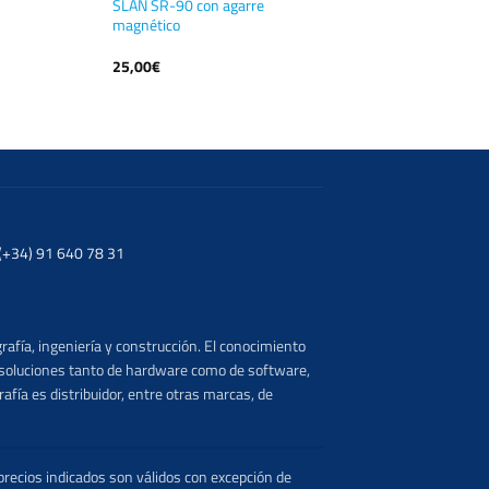
SLAN SR-90 con agarre
magnético
25,00
€
. (+34) 91 640 78 31
rafía, ingeniería y construcción. El conocimiento
s soluciones tanto de hardware como de software,
afía es distribuidor, entre otras marcas, de
recios indicados son válidos con excepción de