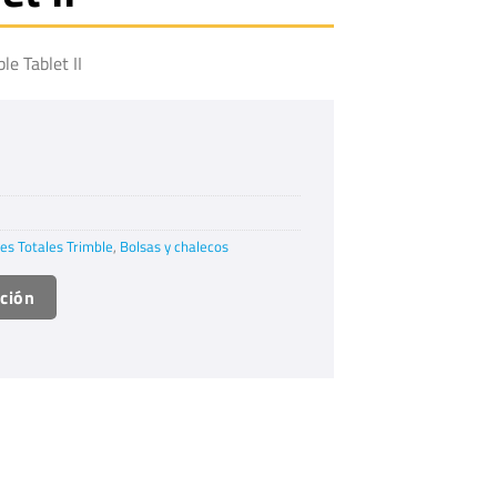
e Tablet II
es Totales Trimble
,
Bolsas y chalecos
ación