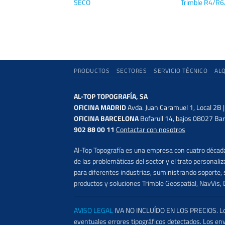
SECO
Trimble R4/R
PRODUCTOS
SECTORES
SERVICIO TÉCNICO
AL
AL-TOP TOPOGRAFÍA, SA
OFICINA MADRID
Avda. Juan Caramuel 1, Local 2B 
OFICINA BARCELONA
Bofarull 14, bajos 08027 Bar
902 88 00 11
Contactar con nosotros
Al-Top Topografía es una empresa con cuatro décadas
de las problemáticas del sector y el trato persona
para diferentes industrias, suministrando soporte, s
productos y soluciones Trimble Geospatial, NavVis, 
AVISO LEGAL
IVA NO INCLUÍDO EN LOS PRECIOS. Los 
eventuales errores tipográficos detectados. Los en