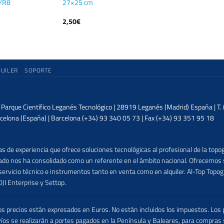
6/R8
27×25 cm
2,50
€
QUILER
SOPORTE
| Parque Científico Leganés Tecnológico | 28919 Leganés (Madrid) España | T
celona (España) | Barcelona (+34) 93 340 05 73 | Fax (+34) 93 351 95 18
 de experiencia que ofrece soluciones tecnológicas al profesional de la topog
lizado nos ha consolidado como un referente en el ámbito nacional. Ofrecemo
ervicio técnico e instrumentos tanto en venta como en alquiler. Al-Top Topogr
DJI Enterprise y Settop.
precios están expresados en Euros. No están incluidos los impuestos. Los p
víos se realizarán a portes pagados en la Península y Baleares, para compras