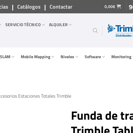
|
|
9
cias
Catálogos
Contactar
0,00
€
SERVICIO TÉCNICO
ALQUILER
/ SLAM
Mobile Mapping
Niveles
Software
Monitoring
cesorios Estaciones Totales Trimble
Funda de tr
Trimble Tabl