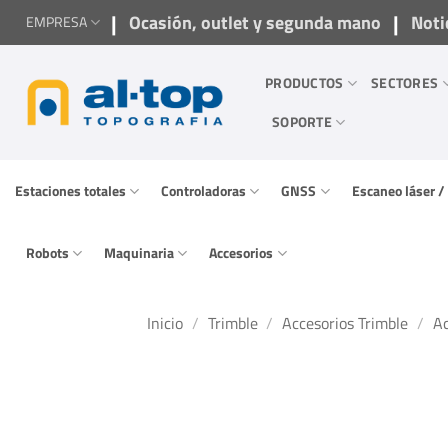
Saltar
|
|
Ocasión, outlet y segunda mano
Noti
EMPRESA
al
contenido
PRODUCTOS
SECTORES
SOPORTE
Estaciones totales
Controladoras
GNSS
Escaneo láser 
Robots
Maquinaria
Accesorios
Inicio
/
Trimble
/
Accesorios Trimble
/
Ac