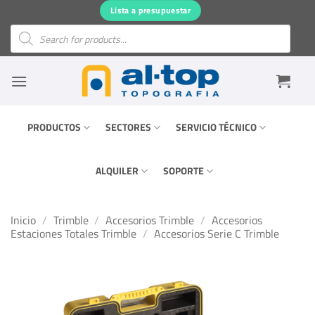
Saltar
Lista a presupuestar
al
Búsqueda
de
contenido
productos
PRODUCTOS
SECTORES
SERVICIO TÉCNICO
ALQUILER
SOPORTE
Inicio
/
Trimble
/
Accesorios Trimble
/
Accesorios
Estaciones Totales Trimble
/
Accesorios Serie C Trimble