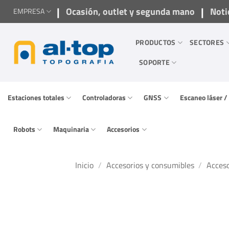
Saltar
|
|
Ocasión, outlet y segunda mano
Noti
EMPRESA
al
contenido
PRODUCTOS
SECTORES
SOPORTE
Estaciones totales
Controladoras
GNSS
Escaneo láser 
Robots
Maquinaria
Accesorios
Inicio
/
Accesorios y consumibles
/
Acceso