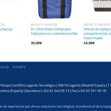
COS
BOLSAS Y CHALECOS
BOLSAS Y CHALECOS
61-2540 Bolsa Settop para
Macuto de topógra
e flechar
triple prisma o material sensible
compartimentos va
impermeable
35,00
€
45,00
€
QUILER
SOPORTE
| Parque Científico Leganés Tecnológico | 28919 Leganés (Madrid) España | T
celona (España) | Barcelona (+34) 93 340 05 73 | Fax (+34) 93 351 95 18
 de experiencia que ofrece soluciones tecnológicas al profesional de la topog