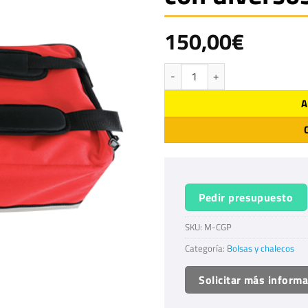
150,00
€
Mochila especial para GPS, con div
A
Pedir presupuesto
SKU:
M-CGP
Categoría:
Bolsas y chalecos
Solicitar más inform