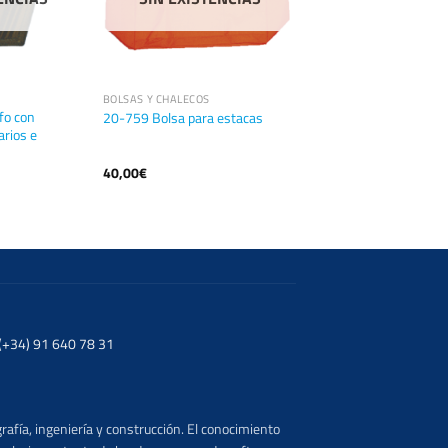
BOLSAS Y CHALECOS
fo con
20-759 Bolsa para estacas
rios e
40,00
€
. (+34) 91 640 78 31
rafía, ingeniería y construcción. El conocimiento