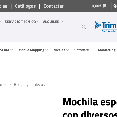
|
|
9
cias
Catálogos
Contactar
0,00
€
SERVICIO TÉCNICO
ALQUILER
/ SLAM
Mobile Mapping
Niveles
Software
Monitoring
rios
/
Bolsas y chalecos
Mochila esp
con diverso