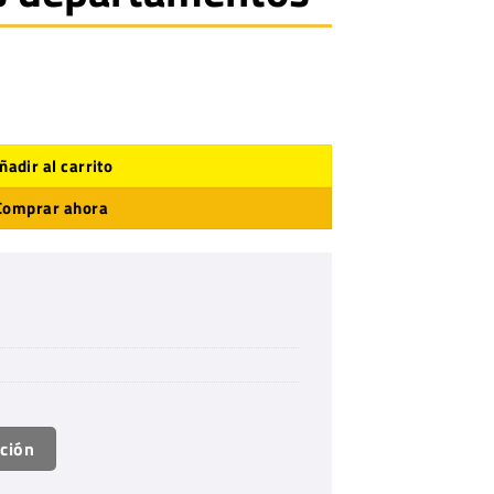
ersos departamentos cantidad
ñadir al carrito
Comprar ahora
ación