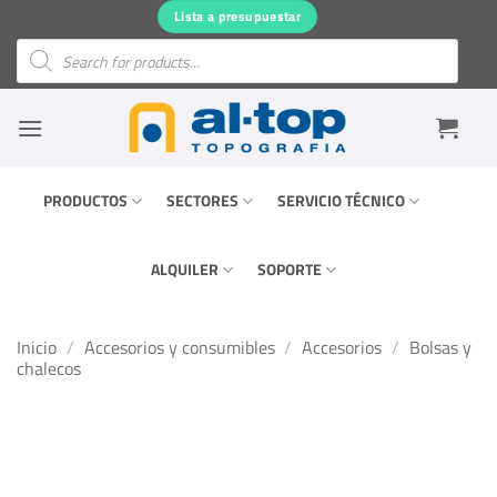
Saltar
Lista a presupuestar
al
Búsqueda
de
contenido
productos
PRODUCTOS
SECTORES
SERVICIO TÉCNICO
ALQUILER
SOPORTE
Inicio
/
Accesorios y consumibles
/
Accesorios
/
Bolsas y
chalecos