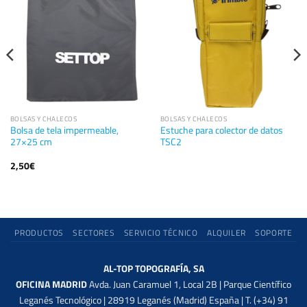
BOLSAS Y CHALECOS
BOLSAS Y CHALECOS
Bolsa de tela impermeable,
Estuche para colector de datos
27×25 cm
TSC2
2,50
€
PRODUCTOS
SECTORES
SERVICIO TÉCNICO
ALQUILER
SOPORTE
AL-TOP TOPOGRAFÍA, SA
OFICINA MADRID
Avda. Juan Caramuel 1, Local 2B | Parque Científico
Leganés Tecnológico | 28919 Leganés (Madrid) España | T. (+34) 91