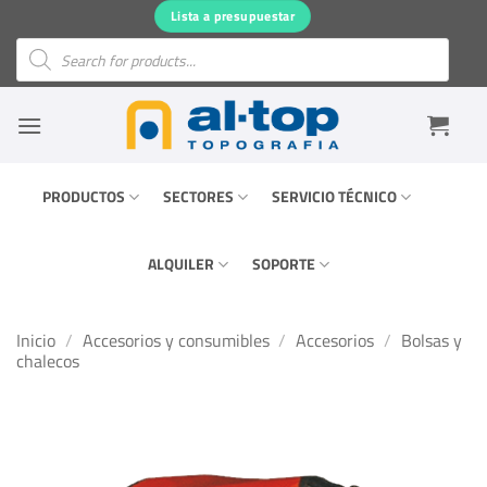
Saltar
Lista a presupuestar
al
Búsqueda
de
contenido
productos
PRODUCTOS
SECTORES
SERVICIO TÉCNICO
ALQUILER
SOPORTE
Inicio
/
Accesorios y consumibles
/
Accesorios
/
Bolsas y
chalecos