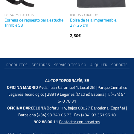
BOLSAS Y CHALECOS
BOLSAS Y CHALECOS
Correas de repuesto para estuche
Bolsa de tela impermeable,
Trimble S3
27×25 cm
2,50
€
PRODUCTOS
SECTORES
SERVICIO TÉCNICO
ALQUILER
SOPORTE
AL-TOP TOPOGRAFÍA, SA
OFICINA MADRID
Avda. Juan Caramuel 1, Local 2B | Parque Científico
Leganés Tecnológico | 28919 Leganés (Madrid) España | T. (+34) 91
640 78 31
OFICINA BARCELONA
Bofarull 14, bajos 08027 Barcelona (España) |
Barcelona (+34) 93 340 05 73 | Fax (+34) 93 351 95 18
902 88 00 11
Contactar con nosotros