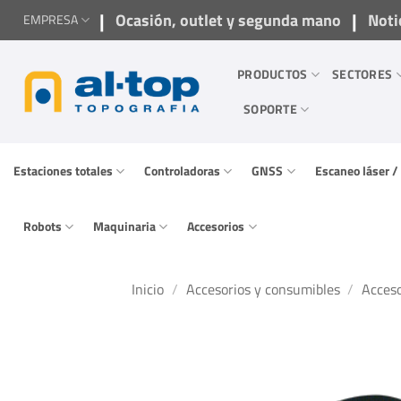
Saltar
|
|
Ocasión, outlet y segunda mano
Noti
EMPRESA
al
contenido
PRODUCTOS
SECTORES
SOPORTE
Estaciones totales
Controladoras
GNSS
Escaneo láser 
Robots
Maquinaria
Accesorios
Inicio
/
Accesorios y consumibles
/
Acceso