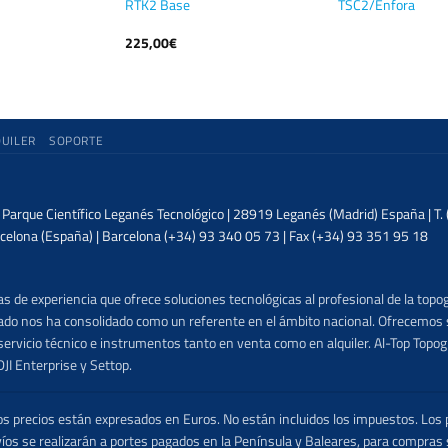
RTK2 Base
TSC2/Enfora
225,00
€
QUILER
SOPORTE
| Parque Científico Leganés Tecnológico | 28919 Leganés (Madrid) España | T
celona (España) | Barcelona (+34) 93 340 05 73 | Fax (+34) 93 351 95 18
 de experiencia que ofrece soluciones tecnológicas al profesional de la topog
lizado nos ha consolidado como un referente en el ámbito nacional. Ofrecemo
ervicio técnico e instrumentos tanto en venta como en alquiler. Al-Top Topogr
DJI Enterprise y Settop.
precios están expresados en Euros. No están incluidos los impuestos. Los p
víos se realizarán a portes pagados en la Península y Baleares, para compras