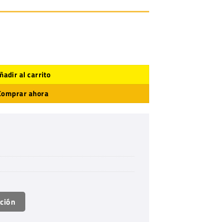
ma 04 cantidad
ñadir al carrito
Comprar ahora
ación