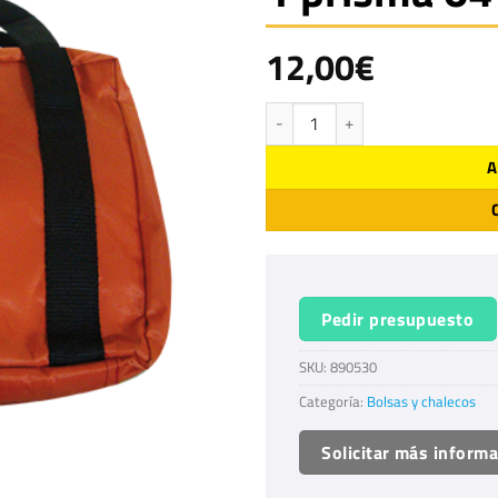
12,00
€
Bolsa para prisma y soporte 1 pris
A
Pedir presupuesto
SKU:
890530
Categoría:
Bolsas y chalecos
Solicitar más inform