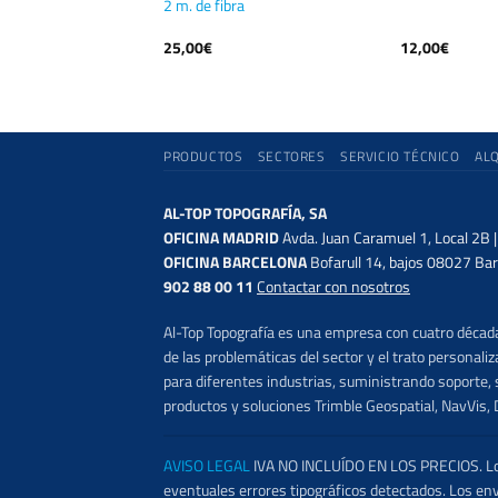
2 m. de fibra
25,00
€
12,00
€
PRODUCTOS
SECTORES
SERVICIO TÉCNICO
AL
AL-TOP TOPOGRAFÍA, SA
OFICINA MADRID
Avda. Juan Caramuel 1, Local 2B 
OFICINA BARCELONA
Bofarull 14, bajos 08027 Bar
902 88 00 11
Contactar con nosotros
Al-Top Topografía es una empresa con cuatro décadas
de las problemáticas del sector y el trato persona
para diferentes industrias, suministrando soporte, s
productos y soluciones Trimble Geospatial, NavVis, 
AVISO LEGAL
IVA NO INCLUÍDO EN LOS PRECIOS. Los 
eventuales errores tipográficos detectados. Los en