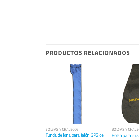
PRODUCTOS RELACIONADOS
 PARA TCU TRIMBLE
BOLSAS Y CHALECOS
BOLSAS Y CHALE
 el soporte robótico
Funda de lona para Jalón GPS de
Bolsa para ru