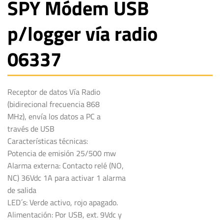
SPY Módem USB
p/logger vía radio
06337
Receptor de datos Vía Radio
(bidirecional frecuencia 868
MHz), envía los datos a PC a
través de USB
Características técnicas:
Potencia de emisión 25/500 mw
Alarma externa: Contacto relé (NO,
NC) 36Vdc 1A para activar 1 alarma
de salida
LED´s: Verde activo, rojo apagado.
Alimentación: Por USB, ext. 9Vdc y