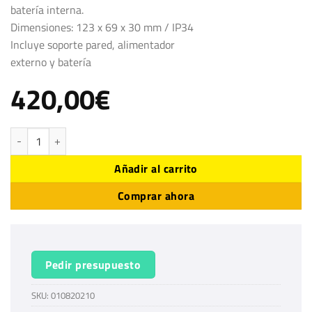
batería interna.
Dimensiones: 123 x 69 x 30 mm / IP34
Incluye soporte pared, alimentador
externo y batería
420,00
€
SPY Módem USB p/logger vía radio 06337 cantidad
Añadir al carrito
Comprar ahora
Pedir presupuesto
SKU:
010820210