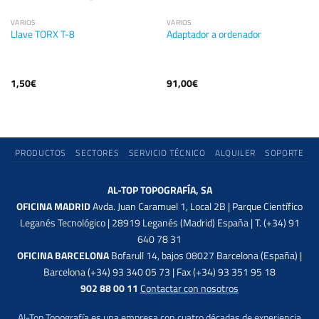
VARIOS
VARIOS
Llave TORX T-8
Adaptador a ordenador
1,50
€
91,00
€
PRODUCTOS
SECTORES
SERVICIO TÉCNICO
ALQUILER
SOPORTE
AL-TOP TOPOGRAFÍA, SA
OFICINA MADRID
Avda. Juan Caramuel 1, Local 2B | Parque Científico
Leganés Tecnológico | 28919 Leganés (Madrid) España | T. (+34) 91
640 78 31
OFICINA BARCELONA
Bofarull 14, bajos 08027 Barcelona (España) |
Barcelona (+34) 93 340 05 73 | Fax (+34) 93 351 95 18
902 88 00 11
Contactar con nosotros
Al-Top Topografía es una empresa con cuatro décadas de experiencia