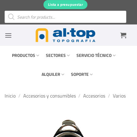
Saltar
Lista a presupuestar
al
Búsqueda
de
contenido
productos
PRODUCTOS
SECTORES
SERVICIO TÉCNICO
ALQUILER
SOPORTE
Inicio
/
Accesorios y consumibles
/
Accesorios
/
Varios