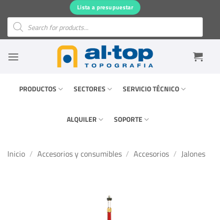
Saltar
Lista a presupuestar
al
Búsqueda
de
contenido
productos
PRODUCTOS
SECTORES
SERVICIO TÉCNICO
ALQUILER
SOPORTE
Inicio
/
Accesorios y consumibles
/
Accesorios
/
Jalones