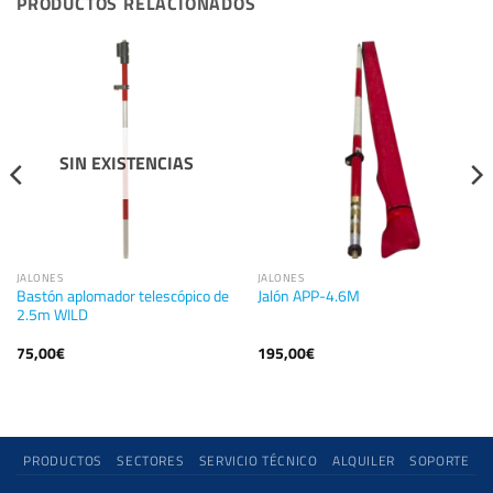
PRODUCTOS RELACIONADOS
SIN EXISTENCIAS
JALONES
JALONES
Bastón aplomador telescópico de
Jalón APP-4.6M
2.5m WILD
75,00
€
195,00
€
PRODUCTOS
SECTORES
SERVICIO TÉCNICO
ALQUILER
SOPORTE