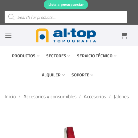
Saltar
Lista a presupuestar
al
Búsqueda
de
contenido
productos
PRODUCTOS
SECTORES
SERVICIO TÉCNICO
ALQUILER
SOPORTE
Inicio
/
Accesorios y consumibles
/
Accesorios
/
Jalones