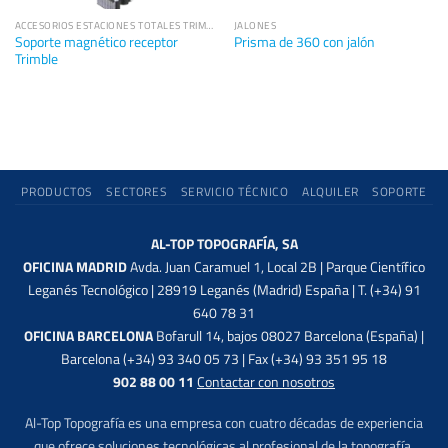
ACCESORIOS ESTACIONES TOTALES TRIMBLE
JALONES
Soporte magnético receptor
Prisma de 360 con jalón
Trimble
PRODUCTOS
SECTORES
SERVICIO TÉCNICO
ALQUILER
SOPORTE
AL-TOP TOPOGRAFÍA, SA
OFICINA MADRID
Avda. Juan Caramuel 1, Local 2B | Parque Científico
Leganés Tecnológico | 28919 Leganés (Madrid) España | T. (+34) 91
640 78 31
OFICINA BARCELONA
Bofarull 14, bajos 08027 Barcelona (España) |
Barcelona (+34) 93 340 05 73 | Fax (+34) 93 351 95 18
902 88 00 11
Contactar con nosotros
Al-Top Topografía es una empresa con cuatro décadas de experiencia
que ofrece soluciones tecnológicas al profesional de la topografía,