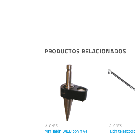
PRODUCTOS RELACIONADOS
JALONES
JALONES
e minijalón para el
Mini jalón WILD con nivel
Jalón telescópi