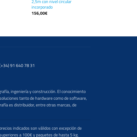
2,5m con nivel circular
incorporado
156,00
€
. (+34) 91 640 78 31
rafía, ingeniería y construcción. El conocimiento
s soluciones tanto de hardware como de software,
afía es distribuidor, entre otras marcas, de
recios indicados son válidos con excepción de
 superiores a 100€ y paquetes de hasta 5 kg.