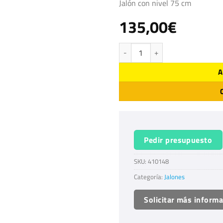
Jalón con nivel 75 cm
135,00
€
Jalón con nivel 75 cm cantidad
A
Pedir presupuesto
SKU:
410148
Categoría:
Jalones
Solicitar más inform