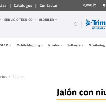
|
|
9
cias
Catálogos
Contactar
0,00
€
SERVICIO TÉCNICO
ALQUILER
/ SLAM
Mobile Mapping
Niveles
Software
Monitoring
rios
/
Jalones
Jalón con ni