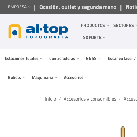
Saltar
|
|
Ocasión, outlet y segunda mano
Noti
EMPRESA
al
contenido
PRODUCTOS
SECTORES
SOPORTE
Estaciones totales
Controladoras
GNSS
Escaneo láser 
Robots
Maquinaria
Accesorios
Inicio
/
Accesorios y consumibles
/
Acceso