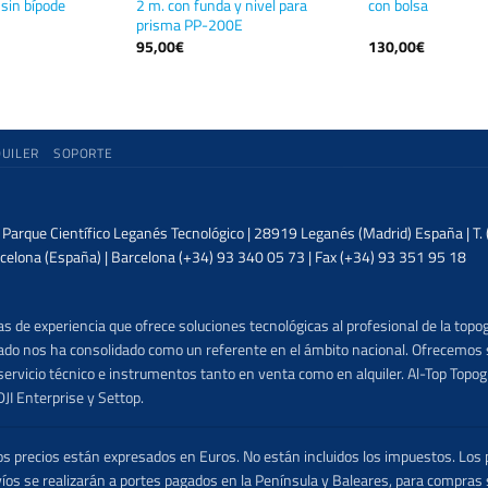
 sin bípode
2 m. con funda y nivel para
con bolsa
prisma PP-200E
95,00
€
130,00
€
QUILER
SOPORTE
| Parque Científico Leganés Tecnológico | 28919 Leganés (Madrid) España | T
celona (España) | Barcelona (+34) 93 340 05 73 | Fax (+34) 93 351 95 18
 de experiencia que ofrece soluciones tecnológicas al profesional de la topog
lizado nos ha consolidado como un referente en el ámbito nacional. Ofrecemo
ervicio técnico e instrumentos tanto en venta como en alquiler. Al-Top Topogr
DJI Enterprise y Settop.
precios están expresados en Euros. No están incluidos los impuestos. Los p
víos se realizarán a portes pagados en la Península y Baleares, para compras