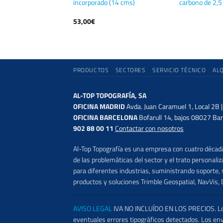
0
incorporado (14 cms)
carbono de 2,5
53,00
€
PRODUCTOS
SECTORES
SERVICIO TÉCNICO
AL
AL-TOP TOPOGRAFÍA, SA
OFICINA MADRID
Avda. Juan Caramuel 1, Local 2B 
OFICINA BARCELONA
Bofarull 14, bajos 08027 Bar
902 88 00 11
Contactar con nosotros
Al-Top Topografía es una empresa con cuatro décadas
de las problemáticas del sector y el trato persona
para diferentes industrias, suministrando soporte, s
productos y soluciones Trimble Geospatial, NavVis, 
AVISO LEGAL
IVA NO INCLUÍDO EN LOS PRECIOS. Los 
eventuales errores tipográficos detectados. Los en