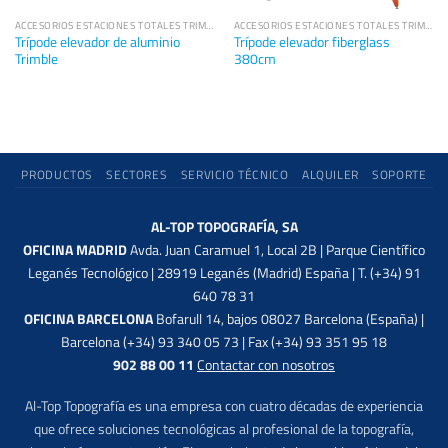
ACCESORIOS ESTACIONES TOTALES TRIMBLE
ACCESORIOS ESTACIONES TOTALES TRIMBLE
Trípode elevador de aluminio
Trípode elevador fiberglass
Trimble
380cm
PRODUCTOS
SECTORES
SERVICIO TÉCNICO
ALQUILER
SOPORTE
AL-TOP TOPOGRAFÍA, SA
OFICINA MADRID
Avda. Juan Caramuel 1, Local 2B | Parque Científico
Leganés Tecnológico | 28919 Leganés (Madrid) España | T. (+34) 91
640 78 31
OFICINA BARCELONA
Bofarull 14, bajos 08027 Barcelona (España) |
Barcelona (+34) 93 340 05 73 | Fax (+34) 93 351 95 18
902 88 00 11
Contactar con nosotros
Al-Top Topografía es una empresa con cuatro décadas de experiencia
que ofrece soluciones tecnológicas al profesional de la topografía,