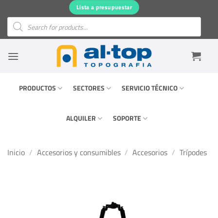
Saltar
Lista a presupuestar
al
Búsqueda
de
contenido
productos
PRODUCTOS
SECTORES
SERVICIO TÉCNICO
ALQUILER
SOPORTE
Inicio
/
Accesorios y consumibles
/
Accesorios
/
Trípodes