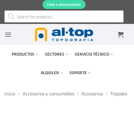
Saltar
Lista a presupuestar
al
Búsqueda
de
contenido
productos
PRODUCTOS
SECTORES
SERVICIO TÉCNICO
ALQUILER
SOPORTE
Inicio
/
Accesorios y consumibles
/
Accesorios
/
Trípodes