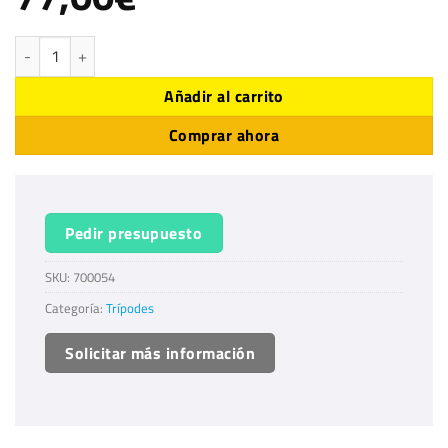
Trípode ruedas Dolly SC-DA para Tripeaks cantidad
Añadir al carrito
Comprar ahora
Pedir presupuesto
SKU:
700054
Categoría:
Trípodes
Solicitar más información