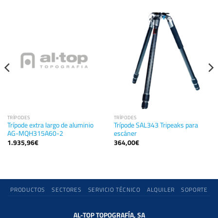
TRÍPODES
TRÍPODES
Trípode extra largo de aluminio
Trípode SAL343 Tripeaks para
AG-MQH315A60-2
escáner
1.935,96
€
364,00
€
PRODUCTOS
SECTORES
SERVICIO TÉCNICO
ALQUILER
SOPORTE
AL-TOP TOPOGRAFÍA, SA