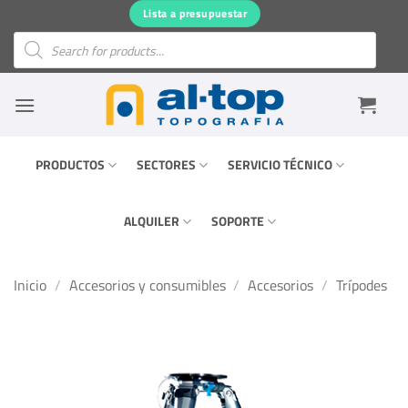
Saltar
Lista a presupuestar
al
Búsqueda
de
contenido
productos
PRODUCTOS
SECTORES
SERVICIO TÉCNICO
ALQUILER
SOPORTE
Inicio
/
Accesorios y consumibles
/
Accesorios
/
Trípodes