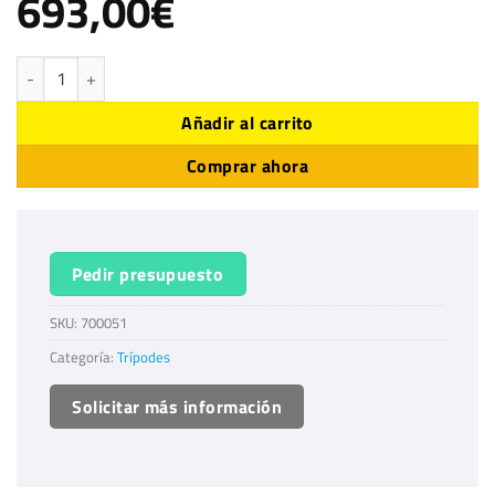
693,00
€
Trípode SCF444 Tripeaks para escáner cantidad
Añadir al carrito
Comprar ahora
Pedir presupuesto
SKU:
700051
Categoría:
Trípodes
Solicitar más información