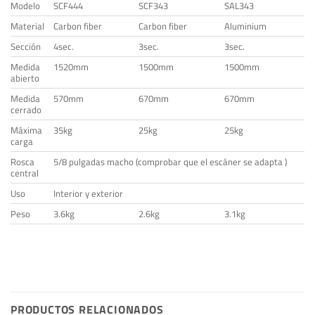
Modelo
SCF444
SCF343
SAL343
Material
Carbon fiber
Carbon fiber
Aluminium
Sección
4sec.
3sec.
3sec.
Medida
1520mm
1500mm
1500mm
abierto
Medida
570mm
670mm
670mm
cerrado
Máxima
35kg
25kg
25kg
carga
Rosca
5/8 pulgadas macho (comprobar que el escáner se adapta )
central
Uso
Interior y exterior
Peso
3.6kg
2.6kg
3.1kg
PRODUCTOS RELACIONADOS