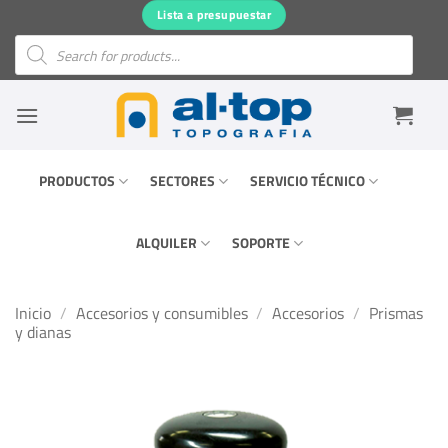
Saltar
Lista a presupuestar
al
Búsqueda
de
contenido
productos
PRODUCTOS
SECTORES
SERVICIO TÉCNICO
ALQUILER
SOPORTE
Inicio
/
Accesorios y consumibles
/
Accesorios
/
Prismas
y dianas