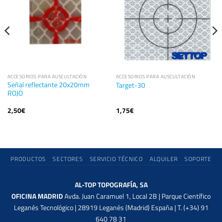
ACCESORIOS PARA AUSCULTACIÓN
ACCESORIOS PARA AUSCULTACIÓN
Señal reflectante 20x20mm
Target-30
ROJO
2,50
€
1,75
€
PRODUCTOS
SECTORES
SERVICIO TÉCNICO
ALQUILER
SOPORTE
AL-TOP TOPOGRAFÍA, SA
OFICINA MADRID
Avda. Juan Caramuel 1, Local 2B | Parque Científico
Leganés Tecnológico | 28919 Leganés (Madrid) España | T. (+34) 91
640 78 31