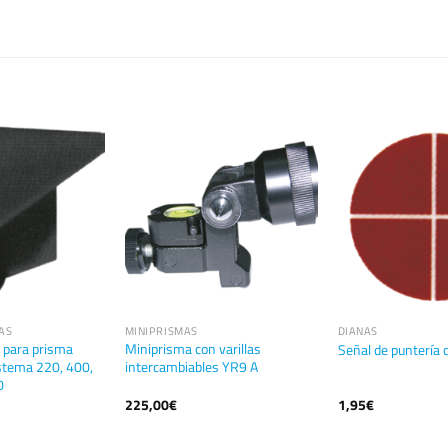
AS
MINIPRISMAS
DIANAS
 para prisma
Miniprisma con varillas
Señal de puntería 
stema 220, 400,
intercambiables YR9 A
0
225,00
€
1,95
€