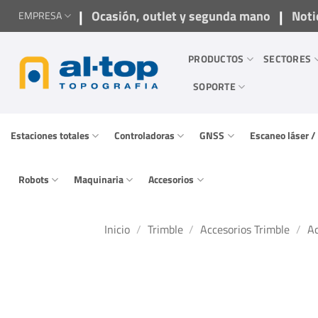
Saltar
|
|
Ocasión, outlet y segunda mano
Noti
EMPRESA
al
contenido
PRODUCTOS
SECTORES
SOPORTE
Estaciones totales
Controladoras
GNSS
Escaneo láser 
Robots
Maquinaria
Accesorios
Inicio
/
Trimble
/
Accesorios Trimble
/
Ac