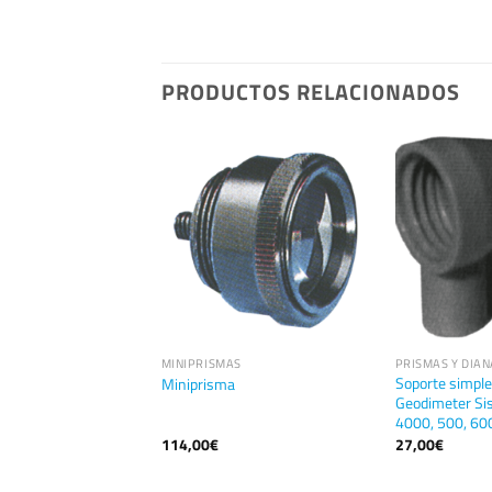
PRODUCTOS RELACIONADOS
MINIPRISMAS
PRISMAS Y DIAN
ra visado de prisma
Soporte simple
Miniprisma
Geodimeter Si
4000, 500, 60
114,00
€
27,00
€