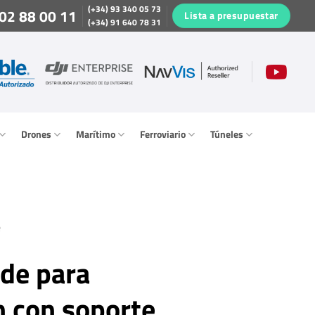
(+34) 93 340 05 73
02 88 00 11
Lista a presupuestar
(+34) 91 640 78 31
Drones
Marítimo
Ferroviario
Túneles
e
de para
n con soporte