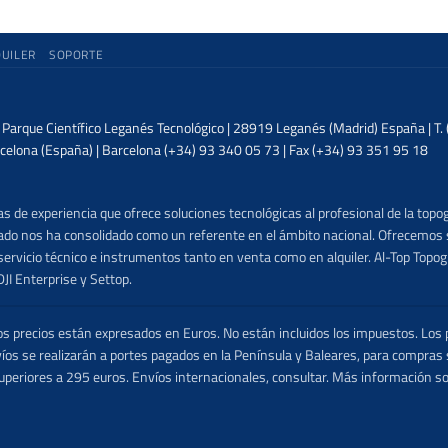
QUILER
SOPORTE
| Parque Científico Leganés Tecnológico | 28919 Leganés (Madrid) España | T
celona (España) | Barcelona (+34) 93 340 05 73 | Fax (+34) 93 351 95 18
 de experiencia que ofrece soluciones tecnológicas al profesional de la topog
lizado nos ha consolidado como un referente en el ámbito nacional. Ofrecemo
ervicio técnico e instrumentos tanto en venta como en alquiler. Al-Top Topogr
DJI Enterprise y Settop.
precios están expresados en Euros. No están incluidos los impuestos. Los p
víos se realizarán a portes pagados en la Península y Baleares, para compras
uperiores a 295 euros. Envíos internacionales, consultar. Más información s