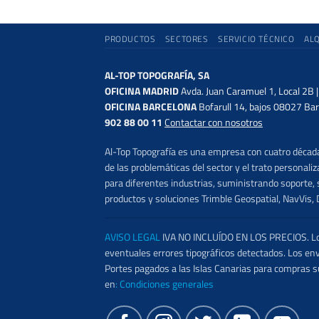
PRODUCTOS
SECTORES
SERVICIO TÉCNICO
AL
AL-TOP TOPOGRAFÍA, SA
OFICINA MADRID
Avda. Juan Caramuel 1, Local 2B 
OFICINA BARCELONA
Bofarull 14, bajos 08027 Bar
902 88 00 11
Contactar con nosotros
Al-Top Topografía es una empresa con cuatro décadas
de las problemáticas del sector y el trato persona
para diferentes industrias, suministrando soporte, s
productos y soluciones Trimble Geospatial, NavVis, 
AVISO LEGAL
IVA NO INCLUÍDO EN LOS PRECIOS. Los 
eventuales errores tipográficos detectados. Los en
Portes pagados a las Islas Canarias para compras s
en
:
Condiciones generales