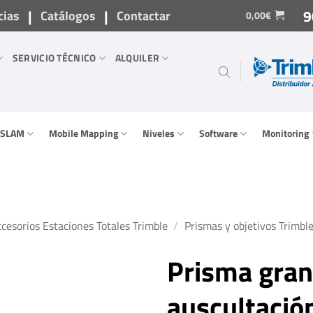
|
|
9
cias
Catálogos
Contactar
0,00
€
SERVICIO TÉCNICO
ALQUILER
/ SLAM
Mobile Mapping
Niveles
Software
Monitoring
cesorios Estaciones Totales Trimble
/
Prismas y objetivos Trimbl
Prisma gran
auscultació