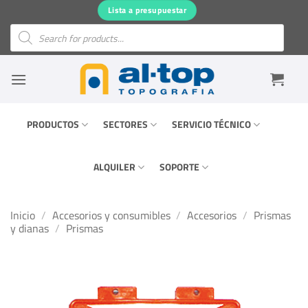
Saltar
Lista a presupuestar
al
Búsqueda
de
contenido
productos
PRODUCTOS
SECTORES
SERVICIO TÉCNICO
ALQUILER
SOPORTE
Inicio
/
Accesorios y consumibles
/
Accesorios
/
Prismas
y dianas
/
Prismas