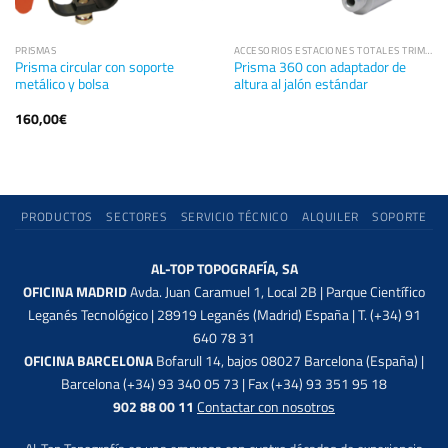
PRISMAS
ACCESORIOS ESTACIONES TOTALES TRIMBLE
Prisma circular con soporte
Prisma 360 con adaptador de
metálico y bolsa
altura al jalón estándar
160,00
€
PRODUCTOS
SECTORES
SERVICIO TÉCNICO
ALQUILER
SOPORTE
AL-TOP TOPOGRAFÍA, SA
OFICINA MADRID
Avda. Juan Caramuel 1, Local 2B | Parque Científico
Leganés Tecnológico | 28919 Leganés (Madrid) España | T. (+34) 91
640 78 31
OFICINA BARCELONA
Bofarull 14, bajos 08027 Barcelona (España) |
Barcelona (+34) 93 340 05 73 | Fax (+34) 93 351 95 18
902 88 00 11
Contactar con nosotros