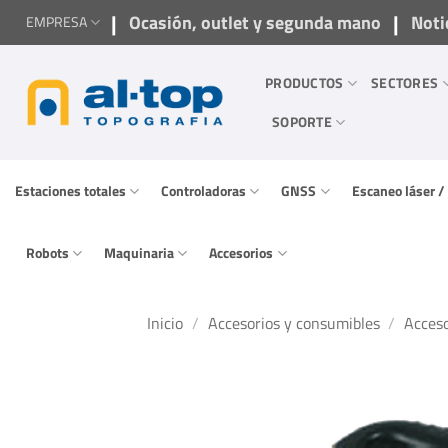
Saltar
|
|
Ocasión, outlet y segunda mano
Noti
EMPRESA
al
contenido
PRODUCTOS
SECTORES
SOPORTE
Estaciones totales
Controladoras
GNSS
Escaneo láser 
Robots
Maquinaria
Accesorios
Inicio
/
Accesorios y consumibles
/
Acceso