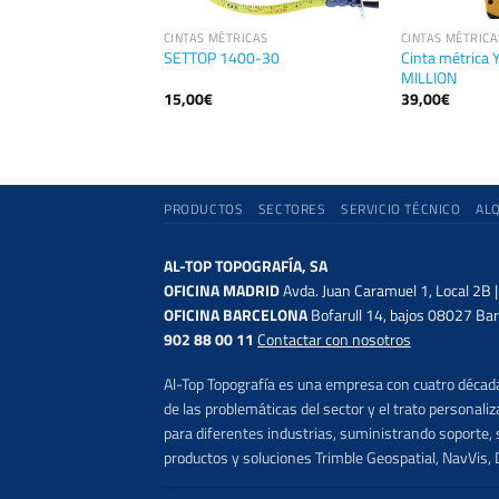
RICAS
CINTAS MÉTRICAS
CINTAS MÉTRICA
Cinta métric
ica metálica 50m
SETTOP 1400-30
MILLION
15,00
€
39,00
€
PRODUCTOS
SECTORES
SERVICIO TÉCNICO
AL
AL-TOP TOPOGRAFÍA, SA
OFICINA MADRID
Avda. Juan Caramuel 1, Local 2B 
OFICINA BARCELONA
Bofarull 14, bajos 08027 Bar
902 88 00 11
Contactar con nosotros
Al-Top Topografía es una empresa con cuatro décadas
de las problemáticas del sector y el trato persona
para diferentes industrias, suministrando soporte, s
productos y soluciones Trimble Geospatial, NavVis, 