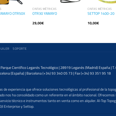
S
CINTAS MÉTRICAS
CINTAS MÉTRICAS
a YAMAYO OTR50X
OTR30 YAMAYO
SETTOP 1400-20
29,00
€
10,00
€
QUILER
SOPORTE
| Parque Científico Leganés Tecnológico | 28919 Leganés (Madrid) España | T
celona (España) | Barcelona (+34) 93 340 05 73 | Fax (+34) 93 351 95 18
 de experiencia que ofrece soluciones tecnológicas al profesional de la topog
lizado nos ha consolidado como un referente en el ámbito nacional. Ofrecemo
ervicio técnico e instrumentos tanto en venta como en alquiler. Al-Top Topogr
DJI Enterprise y Settop.