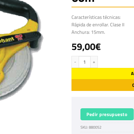
Características técnicas:
Rápida de enrollar. Clase II
Anchura: 15mm.
59,00
€
Cinta métrica fibra de vidrio 60m ca
A
Pedir presupuesto
SKU:
880052