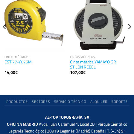
CINTAS MÉTRICAS
CINTAS MÉTRICAS
Cinta métrica YAMAYO GR
CST 77-Y075M
STILON REEEL
14,00
€
107,00
€
PRODUCTOS
SECTORES
SERVICIO TÉCNICO
ALQUILER
SOPORTE
AL-TOP TOPOGRAFÍA, SA
OFICINA MADRID
Avda. Juan Caramuel 1, Local 2B | Parque Científico
Leganés Tecnológico | 28919 Leganés (Madrid) España | T. (+34) 91