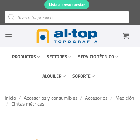
Saltar
Lista a presupuestar
al
Búsqueda
de
contenido
productos
PRODUCTOS
SECTORES
SERVICIO TÉCNICO
ALQUILER
SOPORTE
Inicio
/
Accesorios y consumibles
/
Accesorios
/
Medición
/
Cintas métricas