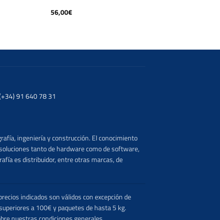
56,00
€
. (+34) 91 640 78 31
rafía, ingeniería y construcción. El conocimiento
s soluciones tanto de hardware como de software,
afía es distribuidor, entre otras marcas, de
recios indicados son válidos con excepción de
 superiores a 100€ y paquetes de hasta 5 kg.
obre nuestras condiciones generales