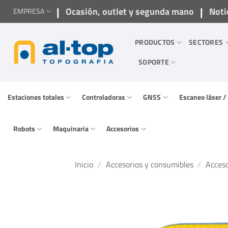
Saltar
|
|
Ocasión, outlet y segunda mano
Noti
EMPRESA
al
contenido
PRODUCTOS
SECTORES
SOPORTE
Estaciones totales
Controladoras
GNSS
Escaneo láser 
Robots
Maquinaria
Accesorios
Inicio
/
Accesorios y consumibles
/
Acceso