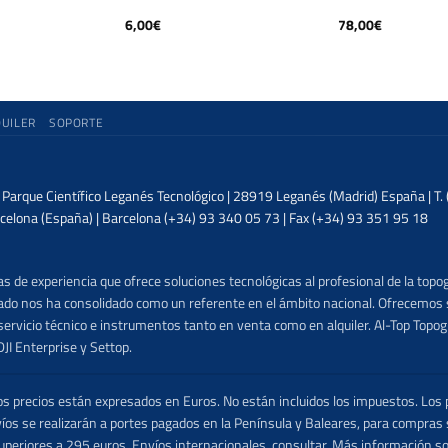
6,00
€
78,00
€
QUILER
SOPORTE
| Parque Científico Leganés Tecnológico | 28919 Leganés (Madrid) España | T
celona (España) | Barcelona (+34) 93 340 05 73 | Fax (+34) 93 351 95 18
 de experiencia que ofrece soluciones tecnológicas al profesional de la topog
lizado nos ha consolidado como un referente en el ámbito nacional. Ofrecemo
ervicio técnico e instrumentos tanto en venta como en alquiler. Al-Top Topogr
DJI Enterprise y Settop.
precios están expresados en Euros. No están incluidos los impuestos. Los p
víos se realizarán a portes pagados en la Península y Baleares, para compras
uperiores a 295 euros. Envíos internacionales, consultar. Más información s