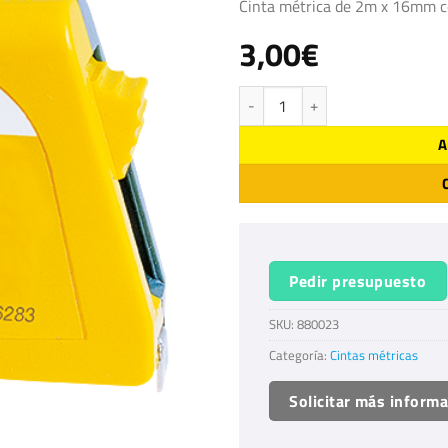
Cinta métrica de 2m x 16mm c
3,00
€
SETTOP 6282 cantidad
A
Pedir presupuesto
SKU:
880023
Categoría:
Cintas métricas
Solicitar más inform