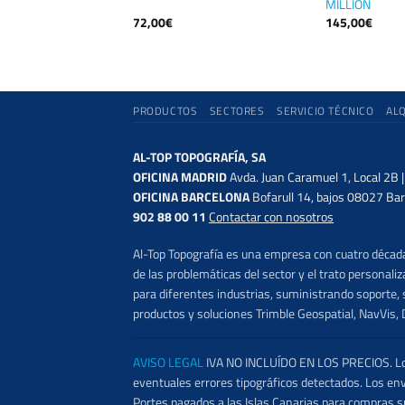
MILLION
72,00
€
145,00
€
PRODUCTOS
SECTORES
SERVICIO TÉCNICO
AL
AL-TOP TOPOGRAFÍA, SA
OFICINA MADRID
Avda. Juan Caramuel 1, Local 2B 
OFICINA BARCELONA
Bofarull 14, bajos 08027 Bar
902 88 00 11
Contactar con nosotros
Al-Top Topografía es una empresa con cuatro décadas
de las problemáticas del sector y el trato persona
para diferentes industrias, suministrando soporte, s
productos y soluciones Trimble Geospatial, NavVis, 
AVISO LEGAL
IVA NO INCLUÍDO EN LOS PRECIOS. Los 
eventuales errores tipográficos detectados. Los en
Portes pagados a las Islas Canarias para compras s