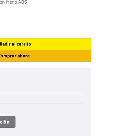
on freno ABS
ñadir al carrito
Comprar ahora
ación