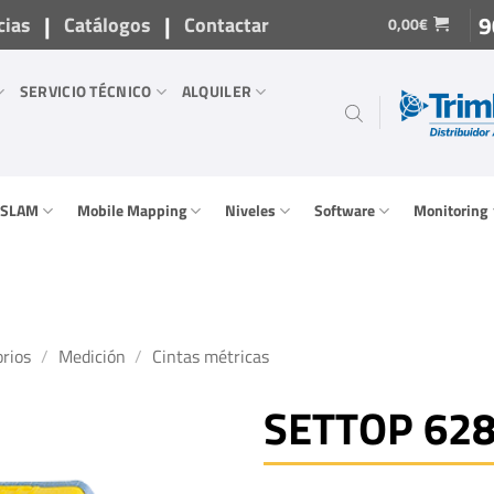
|
|
9
cias
Catálogos
Contactar
0,00
€
SERVICIO TÉCNICO
ALQUILER
/ SLAM
Mobile Mapping
Niveles
Software
Monitoring
rios
/
Medición
/
Cintas métricas
SETTOP 62